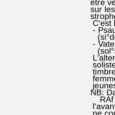
être ve
sur les
stroph
C'est 
- Psaum
(si°do
- Vate
(so
L'alter
solist
timbre
femmes
jeunes
NB: Dan
RAf 39
l'avant
ne com