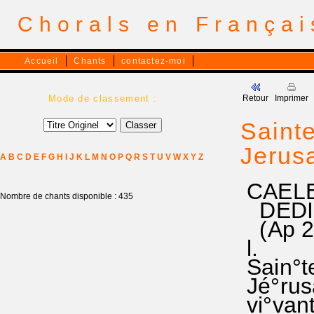
Chorals en França
Accueil
Chants
contactez-moi
Mode de classement :
Retour
Imprimer
Sainte
Jerus
A
B
C
D
E
F
G
H
I
J
K
L
M
N
O
P
Q
R
S
T
U
V
W
X
Y
Z
CAELE
Nombre de chants disponible : 435
DEDICA
(Ap 21
l.
Sain°te
Jé°rusa
vi°vant