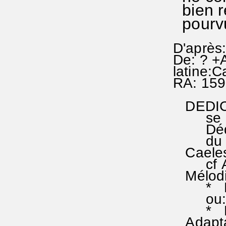
bien r
pourvu
D'après:
De: ? +A
latine:C
RA: 159
DEDICAC
se rass
Dédicac
du lieu
Caelest
cf Apoc
Mélodie
* RAf
ou: Va
* EG 3
Adaptat