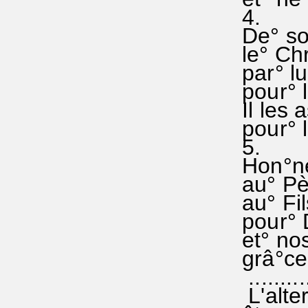
4.
De° son
le° Chr
par° lu
pour° l'
Il les 
pour° l
5.
Hon°neu
au° Pèr
au° Fil
pour° 
et° no
grâ°ce 
..........
L'alter