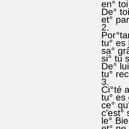
en° toi
De° toi
et° pa
2.
Por°tan
tu° es 
sa° grâ
si° tu 
De° lui
tu° rec
3.
Ci°té 
tu° es 
ce° qu'i
c'est° 
le° Bie
et° ne 