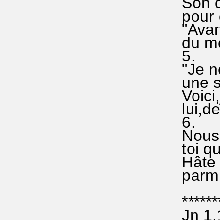
Son do
pour qu
"Avant 
du mon
5.
"Je ne°
une sa
Voici,j
lui,de 
6.
Nous t
toi qui
Hâte p
parmi 
********
Jn 1.1