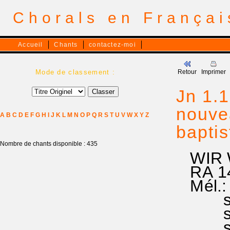
Chorals en França
Accueil
Chants
contactez-moi
Mode de classement :
Retour
Imprimer
Jn 1.1
nouve
A
B
C
D
E
F
G
H
I
J
K
L
M
N
O
P
Q
R
S
T
U
V
W
X
Y
Z
baptis
Nombre de chants disponible : 435
WIR W
RA 14
Mél.: m
si si 
sol so
si si 