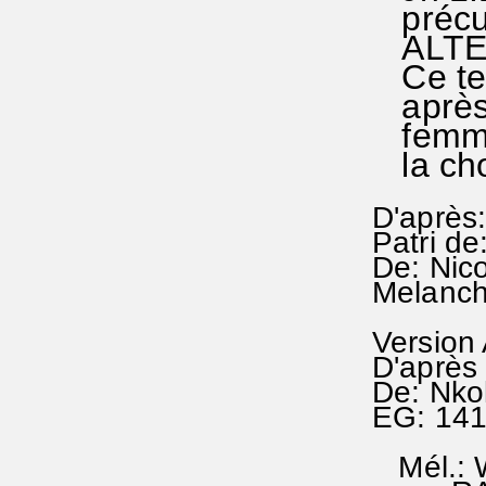
précur
ALTE
Ce tex
après 
femmes
la cho
D'après:
Patri de
De: Nic
Melanch
Version
D'après 
De: Nko
EG: 14
Mél.: W