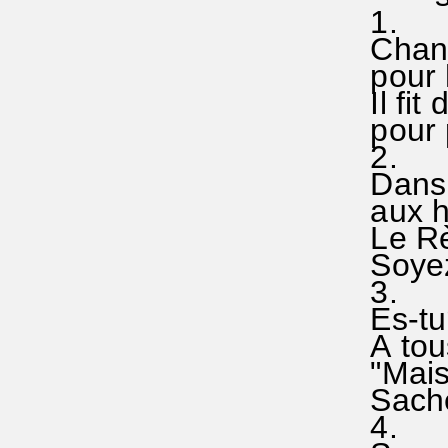
1.
Chanto
pour h
Il fit 
pour pr
2.
Dans l
aux hab
Le Règ
Soyez 
3.
Es-tu°
A tous 
"Mais l
Sachez 
4.