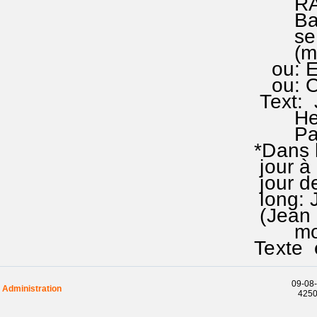
RA 141
Bartho
se cha
(mieu
ou: Er°
ou: O 
Text: J
Herman
Patri"
*Dans le
jour à 
jour de
long: J
(Jean 3.
moi,j
Texte e
09-08-
Administration
42503