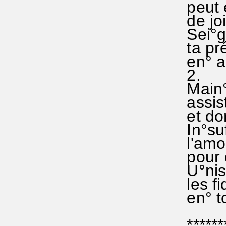
peut e
de joi
Sei°gn
ta pré
en° ai
2.
Main°ti
assiste
et donn
In°suf°
l'amour
pour q
U°nis°
les fid
en° toi
********