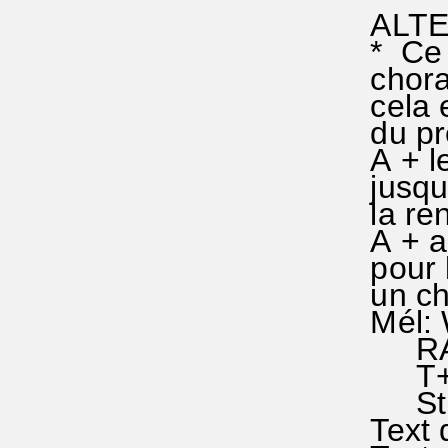
ALTE
* Ce c
choral 
cela e
du pre
A + le 
jusqu'à
la renf
A + au
pour la
un cho
Mél: W
RA 61
T+M: P
Stras
Text d