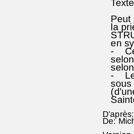
Texte 
Peut s
la pri
STRUCT
en syll
- Ce c
selon 
selon 
- Les 
sous l'
(d'une
Sainte
D'après:
De: Mic