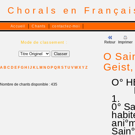
Chorals en França
Accueil
Chants
contactez-moi
Mode de classement :
Retour
Imprimer
O Sain
Geist,
A
B
C
D
E
F
G
H
I
J
K
L
M
N
O
P
Q
R
S
T
U
V
W
X
Y
Z
O° HEI
Nombre de chants disponible : 435
RA 13
1.
0° Sain
habite
ani°me 
Sain°t