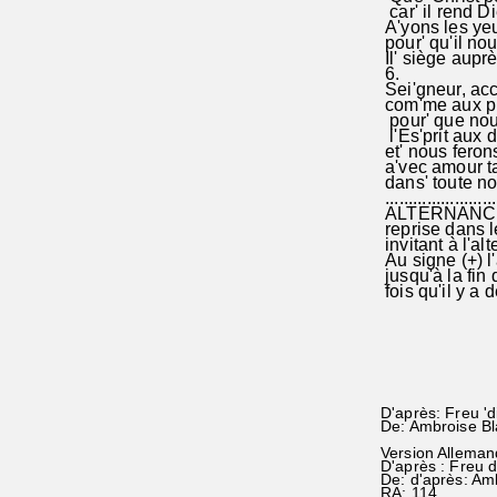
car' il rend Di
A'yons les yeux
pour' qu'il nou
Il' siège auprè
6.
Sei'gneur, acc
com'me aux pre
pour' que nou
l'Es'prit aux d
et' nous ferons
a'vec amour ta
dans' toute no
........................
ALTERNANCE: 
reprise dans l
invitant à l'al
Au signe (+) l
jusqu'à la fin 
fois qu'il y a
D'après: Freu '
De: Ambroise B
Version Alleman
D'après : Freu 
De: d'après: Am
RA: 114