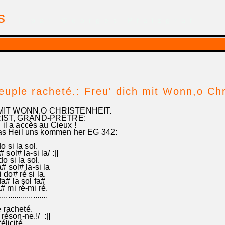
is
| par Georges Pfalzgraf
peuple racheté.: Freu' dich mit Wonn,o Chr
MIT WONN,O CHRISTENHEIT.
IST, GRAND-PRÊTRE:
il a accès au Cieux !
 das Heil uns kommen her EG 342:
 si la sol.
sol# la-si la/ :|]
o si la sol.
 sol# la-si la
do# ré si la.
a# la sol fa#
 mi ré-mi ré.
.........................
 racheté.
 réson-ne.!/ :|]
licité.