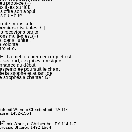
eu propi-ce.(+)
 fixés sur lui.,
s offre son appui.:
s du Pè-re.!
orde -nous la foi.,
miers disci-ples.,/:|]
s recevions par toi.
ons multi-ples.,(+)
, dans l'unité.,
 volonté.,
tre vi-e.
...........
La mél. du premier couplet est
e second, ce qui est un signe
ternance au début!
'assemblée poursuit le chant
de la strophe et autant de
 de strophes à chanter. GP
dich mit Wonn,o Christenheit. RA 114
laurer,1492-1564
de:
dich mit Wonn, o Christenheit RA 114,1-7
brosius Blaurer, 1492-1564