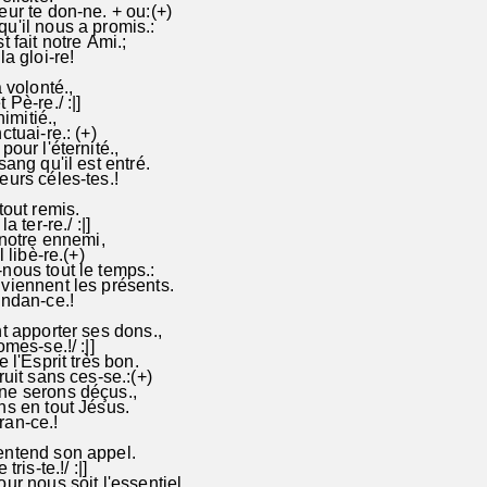
ur te don-ne. + ou:(+)
u'il nous a promis.:
t fait notre Ami.;
la gloi-re!
a volonté.,
 Pè-re./ :|]
nimitié.,
tuai-re.: (+)
pour l'éternité.,
sang qu'il est entré.
eurs céles-tes.!
tout remis.
a ter-re./ :|]
 notre ennemi,
t dont il libè-re.(+)
nous tout le temps.:
viennent les présents.
ondan-ce.!
nt apporter ses dons.,
omes-se.!/ :|]
 l'Esprit très bon.
uit sans ces-se.:(+)
ne serons déçus.,
ns en tout Jésus.
ran-ce.!
entend son appel.
tris-te.!/ :|]
ur nous soit l'essentiel.,