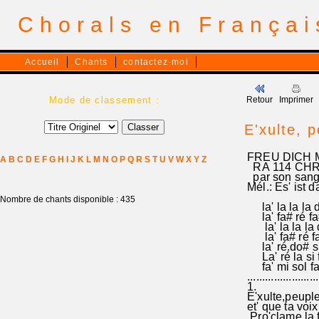
Chorals en França
Accueil
Chants
contactez-moi
Mode de classement :
Retour
Imprimer
E'xulte, 
FREU DICH 
A
B
C
D
E
F
G
H
I
J
K
L
M
N
O
P
Q
R
S
T
U
V
W
X
Y
Z
RA 114 CHR
par son sang 
Mél.: Es' ist
Nombre de chants disponible : 435
la' la la la do
la' fa# ré fa# 
la' la la la d
la' fa# ré fa#
la' ré.do# si 
La' ré la si f
fa' mi sol fa#
......................
1.
E'xulte,peuple
et' que ta voix
Pro'clame la fé