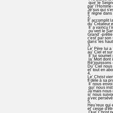
que' le Seigne
par' l'Homme q
Jé'sus qui s'es
Il' règne dans 
2.
Il' accomplit l
du' Créateur et
Il' a vaincu l'i
ou'vert le Sanc
Grand' -prêtre 
c'est' par son 
dans' les haut
3.
Le' Père lui a 
au' Ciel et sur l
Il' lui soumet
la' Mor
Ré'jouissons -
Du' Ciel nous 
et' tout en ab
4.
Le' Christ vie
fi'dèle à sa pr
Il' nous envoie
qui' nous instr
Ja'mais nous 
si' nous suivo
a'vec persévé
5.
Heu'reux qui 
et' cesse d'être 
Que' Christ po