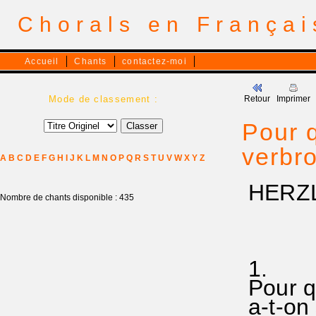
Chorals en França
Accueil
Chants
contactez-moi
Mode de classement :
Retour
Imprimer
Pour q
verbr
A
B
C
D
E
F
G
H
I
J
K
L
M
N
O
P
Q
R
S
T
U
V
W
X
Y
Z
HERZL
Nombre de chants disponible : 435
Le Ju
1.
Pour q
a-t-on