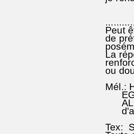
...........
Peut êt
de préf
poséme
La répé
renforc
ou dou
Mél.: H
EG 81 
AL. 3
d'aprè
Tex: S