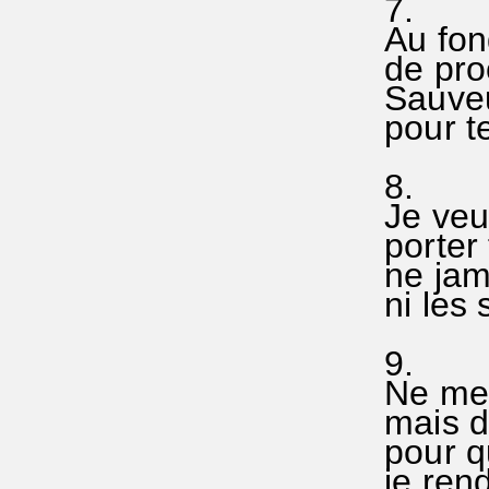
7.
Au fon
de pro
Sauveu
pour te
8.
Je veux
porter 
ne jam
ni les 
9.
Ne me 
mai
pour q
je ren