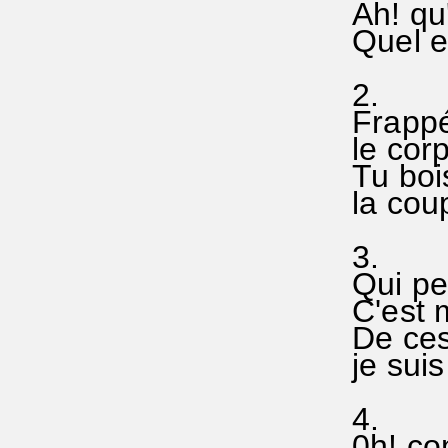
Ah! qu'
Quel e
2.
Frappé
le corp
Tu bois
la cou
3.
Qui peu
C'est m
De ces
je suis
4.
0h! com