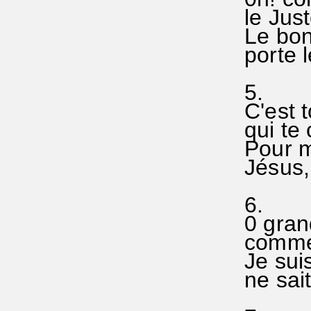
le Just
Le bon
porte l
5.
C'est 
qui te 
Pour m
Jésus, 
6.
0 grand
commen
Je sui
ne sait