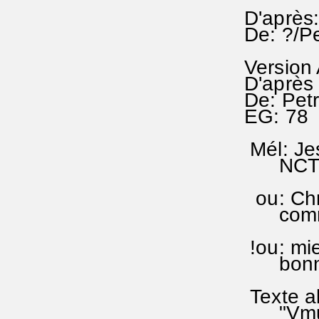
D'après
De: ?/P
Version
D'après 
De: Pet
EG: 78 
Mél: Je
NCTC 1
ou: Chr
comme 
!ou: mi
bonne
Texte al
"Vmucen