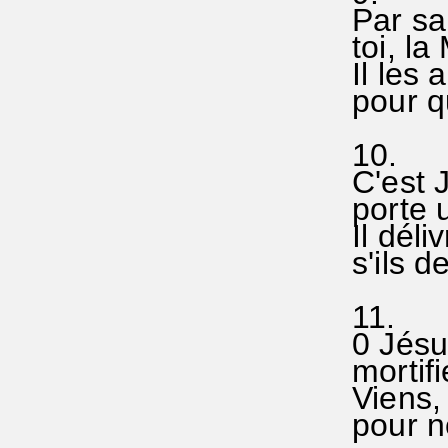
Par sa 
toi, la
Il le
pour qu
10.
C'est
porte u
Il déli
s'ils d
11.
0 Jésus
mortifi
Viens, 
pour no