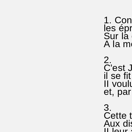
1. Cons
les épr
Sur la 
A la mo
2.
C'est J
il se f
II voul
et, pa
3.
Cette t
Aux dis
II leur