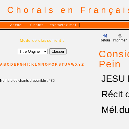
Chorals en França
Accueil
Chants
contactez-moi
Mode de classement :
Retour
Imprimer
Consi
Pein
A
B
C
D
E
F
G
H
I
J
K
L
M
N
O
P
Q
R
S
T
U
V
W
X
Y
Z
JESU K
Nombre de chants disponible : 435
Récit d
1566 
Mél.du
1501/