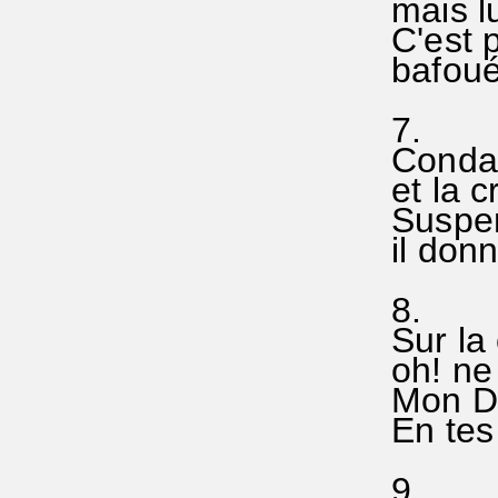
mais lu
C'est p
bafoué,
7.
Condam
et la c
Suspen
il donn
8.
Sur la 
oh! n
Mon Di
En te
9.