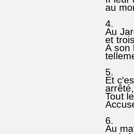
au mo
4.
Au Jard
et troi
A son P
telle
5.
Et c'e
arrêté
Tout 
Accusé,
6.
Au ma