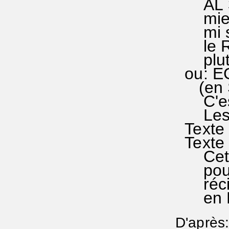
AL 33/
mieux
mi sup
le RA 
plutôt
ou: EG
(en SO
C'est
Les f
Texte 
Texte 
Cette
pour l
récita
en Ré 
D'après