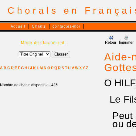
Chorals en França
Accueil
Chants
contactez-moi
Mode de classement :
Retour
Imprimer
Aide-n
Gotte
A
B
C
D
E
F
G
H
I
J
K
L
M
N
O
P
Q
R
S
T
U
V
W
X
Y
Z
O HIL
Nombre de chants disponible : 435
Le Fil
Peut s
ou de