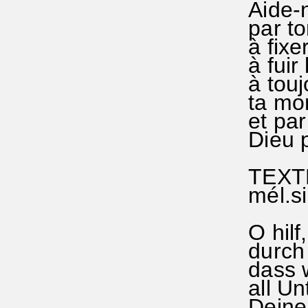
Aide-no
par ton
à fixer
à fuir l
à touj
ta mor
et par 
Dieu p
TEXTE
mél.sim
O hilf,
dur
dass wi
all Un
Deinen