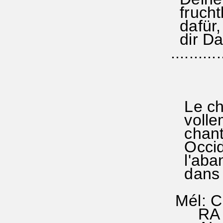
fruch
dafür,
dir Da
...........
Le cha
vollem
chant 
Occiden
l'aban
dans l
Mél: Ch
RA 73