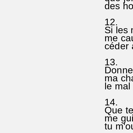
des hom
12.
Si les
me cau
céder à
13.
Donne p
ma chai
le mal 
14.
Que tes
me guid
tu m'o