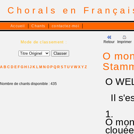
Chorals en França
Accueil
Chants
contactez-moi
Mode de classement :
Retour
Imprimer
O mond
Stamm
A
B
C
D
E
F
G
H
I
J
K
L
M
N
O
P
Q
R
S
T
U
V
W
X
Y
Z
O WEL
Nombre de chants disponible : 435
Il s'es
1.
O mond
clouée 