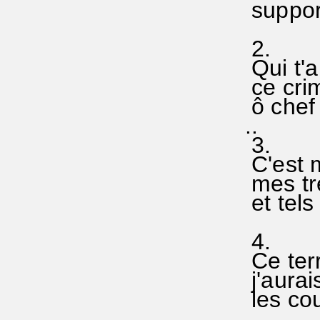
support
2.
Qui t'
ce cri
ô chef 
..
3.
C'est 
mes tr
et tels
4.
Ce terr
j'aurai
les cou