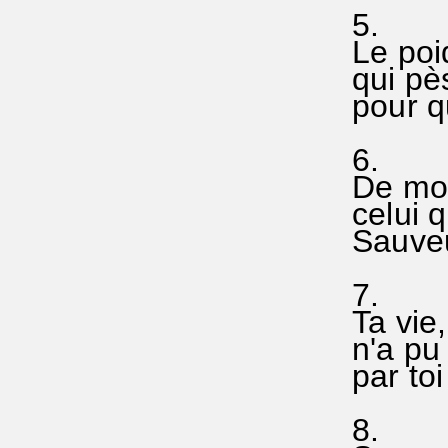
5.
Le poi
qui pè
pour qu
6.
De moi
celui 
Sauveu
7.
Ta vie
n'a pu 
par toi
8.