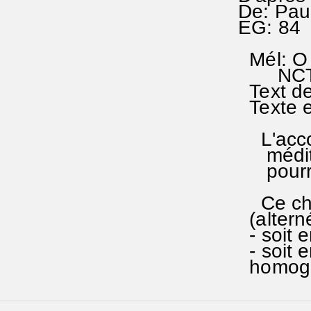
De: Paul
EG: 84 
Mél: O 
NCTC 1
Text de
Texte en
L'accom
méditat
pourrait
Ce chan
(alterné
- soit 
- soit e
homogèn