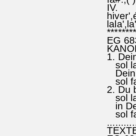
IV.
hiver',é
lala',la
********
EG 683
KANON
1. Dein
sol la 
De
sol fa
2. Du b
sol la (
in Dei
sol fa
...........
TEXTE 