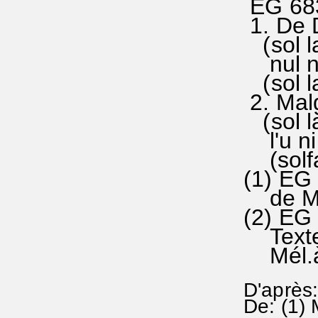
EG 683
1. De D
(sol la(
nul ne 
(sol la
2. Malg
(sol la
l'u ni 
(solfa#
(1) EG
de Ma
(2) EG
Texte:
Mél.à 
D'après:
De: (1)