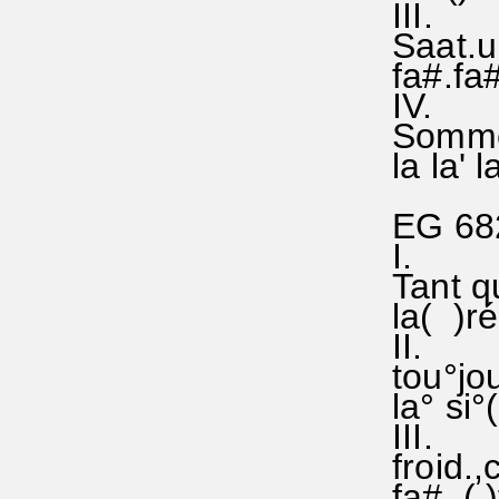
III.
Saat.un
fa#.fa#
IV.
Sommer
la la' la
EG 682
I.
Tant qu
la( )ré
II.
tou°jo
la° si°(
III.
froid.,
fa#.,( )