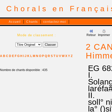
Chorals en França
Accueil
Chants
contactez-moi
Mode de classement :
Retour
Imprimer
2 CAN
Himme
A
B
C
D
E
F
G
H
I
J
K
L
M
N
O
P
Q
R
S
T
U
V
W
X
Y
Z
EG 682
Nombre de chants disponible : 435
I.
Solange
laréfa#
II.
soll° n
la° ()si