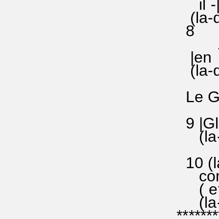
il -|so
(la-do|s
8 |la|:
........
|en -|
(la-do|so
Le GLO
d'ail
9 |Gloi
(la-do|l
|sol|:
10 (la
comme-|l
( et -|
(la-do|s
********