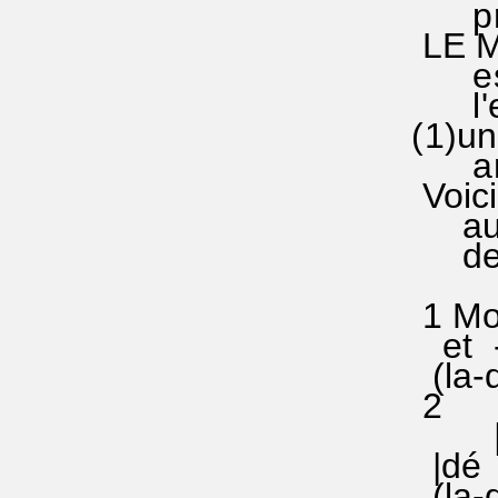
preise
LE MAG
est bi
l'emplo
(1)un s
amplif
Voici 
au tex
de "9
1 Mon -
et -|s
(la-do|s
2 |la|
|sol|:..
|dé -|
(la-do|so