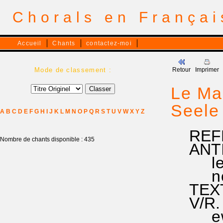
Chorals en França
Accueil
Chants
contactez-moi
Mode de classement :
Retour
Imprimer
Le Mag
Seele
A
B
C
D
E
F
G
H
I
J
K
L
M
N
O
P
Q
R
S
T
U
V
W
X
Y
Z
REFRAI
Nombre de chants disponible : 435
ANTIEN
le Fils
nous l
TEXTE 
V/R. C
ewigen