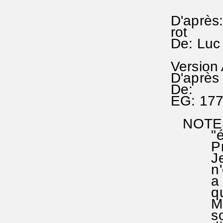
D'après:
rot
De: Luc
Version
D'après 
De:
EG: 177
NOTES: L
"étrang
Premier
Je me d
n'est p
a pris 
qui mot
Magnifi
son all