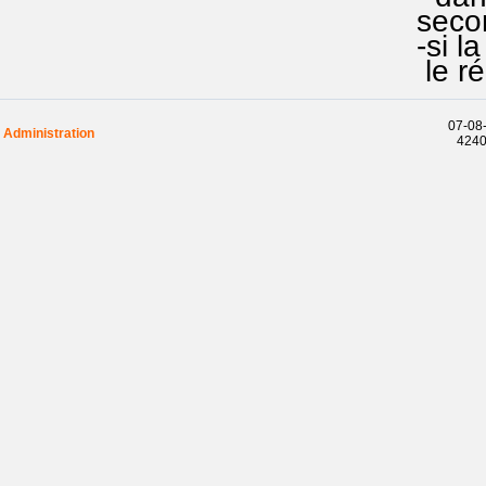
second s
-si la n
le ré f
07-08-
Administration
42404