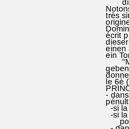
disting
Notons 
très si
origine
Dominic
écrit p.
dieser i
einen an
ein Ton
"Man ka
geben u
donne m
le 6è (
PRINCI
- dans l
pénultiè
-si la d
-si la d
pour 
- dans l