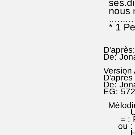
ses.di
nous m
..........
* 1 Pe
D'après
De: Jon
Version
D'après
De: Jon
EG: 57
Mélodie
Unser 
= : RA 
ou : EG
Heinr