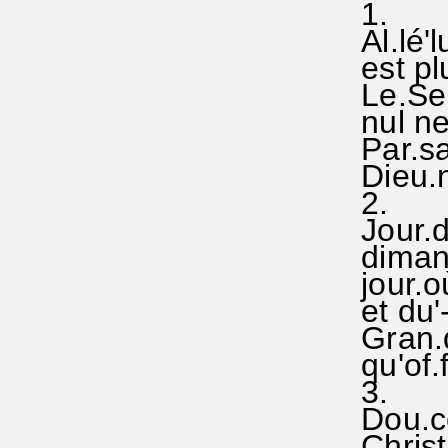
1.
Al.lé'
est plu
Le.Sei
nul ne'
Par.sa
Dieu.no
2.
Jour.d
diman'-
jour.où
et du'-
Gran.de
qu'of.f
3.
Dou.ce 
Christ 