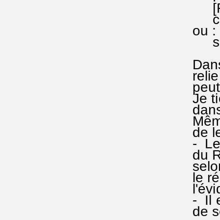
[RA 233
connue
ou : EG
simp
Dans s
relie l
peut de
Je tien
dans la
Même s'
de les
- Le di
du Ress
selon J
le répèt
l'éviden
- Il en
de sema