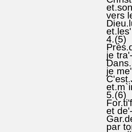
et.son'
vers le
Dieu.l
et.les
4.(5)
Près.de
je tra'-
Dans.S
je me'-
C'est.
et.m`in
5.(6)
For.ti'
et de'-
Gar.de 
par ton