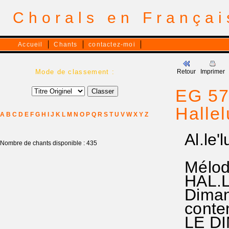
Chorals en França
Accueil
Chants
contactez-moi
Mode de classement :
Retour
Imprimer
EG 572
Halle
A
B
C
D
E
F
G
H
I
J
K
L
M
N
O
P
Q
R
S
T
U
V
W
X
Y
Z
Al.le'l
Nombre de chants disponible : 435
qu'o
Mélodi
HAL.L
Dimanc
contenu
LE DI