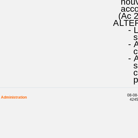
nouvell
accorde
(Ac 2.
ALTER
- La re
second 
- A / l
chant j
- A + l
s'assoc
couple
par la 
08-08-
Administration
42453