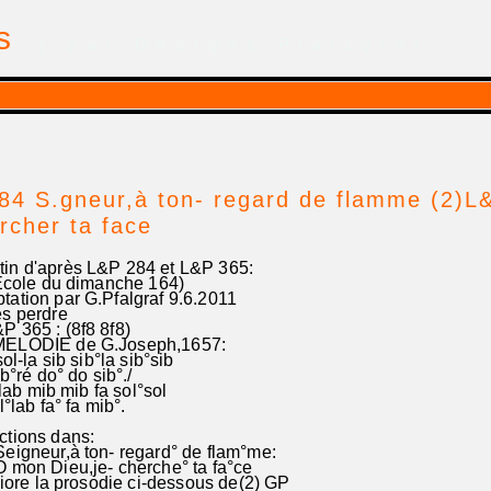
is
| par Georges Pfalzgraf
84 S.gneur,à ton- regard de flamme (2)L
rcher ta face
in d'après L&P 284 et L&P 365:
'Ecole du dimanche 164)
ation par G.Pfalgraf 9.6.2011
es perdre
P 365 : (8f8 8f8)
 MELODIE de G.Joseph,1657:
-la sib sib°la sib°sib
°ré do° do sib°./
ab mib mib fa sol°sol
lab fa° fa mib°.
ctions dans:
Seigneur,à ton- regard° de flam°me:
 mon Dieu,je- cherche° ta fa°ce
ore la prosodie ci-dessous de(2) GP