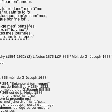
r° par ton° amour.
s lui-re dans° mon â°me
 ta sain°te loi°;/
,lorsque tu m'emflam°mes,
ue bon°ne foi° .
i-ge mes° pensé°es,
es et° travaux°;/
tes mes journées,
-moi entrer° dans ton° r
*******************
dry (1854-1932) (2) L.Neiss 1876 L&P 365 / Mél. de G. Joseph,1657
de:
t 365 mél: de G.Joseph 1657
P 284: "Seigneur à ton- regard°
st de Edm.Budry 1854-1932,
mélodie de G.Joseph 8f8 8f8
P 365 est de L. Neiss 1876:
- cherche° ta fa°ce"
e la prosodie en:)
moi- chercher° ta fa°ce...
d'une époque, il serait dommage
ner: de légères corrections
aloriser.