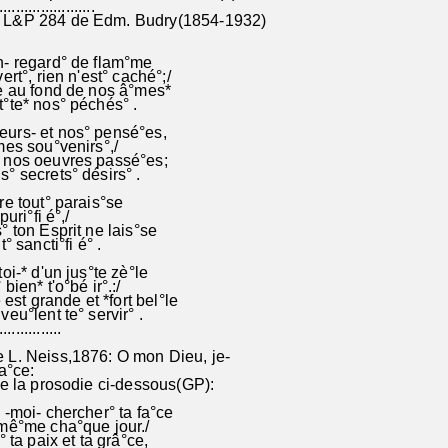
.......................
 L&P 284 de Edm. Budry(1854-1932)
n- regard° de flam°me
ert°, rien n'est° caché°;/
e au fond de nos â°mes*
°te* nos° péchés° .
urs- et nos° pensé°es,
mes sou°venirs°,/
 nos oeuvres passé°es;
° secrets° désirs° .
re tout° parais°se
puri°fi é°,/
° ton Esprit ne lais°se
° sancti°fi é° .
oi-* d'un jus°te zè°le
bien* t'o°bé ir°.:/
e est grande et *fort bel°le
veu°lent te° servir° .
...............
 L. Neiss,1876: O mon Dieu, je-
a°ce:
re la prosodie ci-dessous(GP):
 -moi- chercher° ta fa°ce
mê°me cha°que jour./
° ta paix et ta grâ°ce,