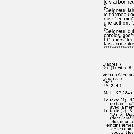
le vrai bonheu
2.
*Seigneur, fai
le flambeau de°
mets° en moi°
une authenti°q
3.
*Seigneur, dir
paroles, ges°t
Et°,après° tou
fais 
****************
D'après: /
De: (1) Edm. Bu
Version Alleman
D'après : /
De: /
RA: 224.1
Mél: L&P 284 e
Le texte (1) L&
de flam°me" e
avec la même 
Le texte (2) L&
"O mon Dieu,je
(dont j'amélior
Seigneur,fais -
Témoins aimés 
de les abandon
peuvent les v