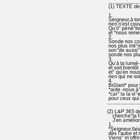
........................
(1) TEXTE de
1.
Seigneur,à to
rien n'est couv
Qu'il° pénè°tr
et *nous remet
2.
Sonde nos coe
nos plus inti°
son°de aussi°
sonde nos plus
3.
Qu'à ta lumiè-
et soit bientôt 
et° qu'en nous
rien qui ne soit
4.
Brûlant* pour t
*aide -nous à° 
*car° la la vi°
pour ceux qui 
.........................
(2) L&P 365 de
cherche°ta f
J'en amélio
1.
*Seigneur,fais
dès l'aube et 
Viens° m'offrir