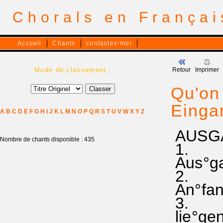
Chorals en França
Accueil
Chants
contactez-moi
Mode de classement :
Retour
Imprimer
Qu'on 
Eing
A
B
C
D
E
F
G
H
I
J
K
L
M
N
O
P
Q
R
S
T
U
V
W
X
Y
Z
AUS
Nombre de chants disponible : 435
1.
Aus°ga
2.
An°fang
3.
lie°gen