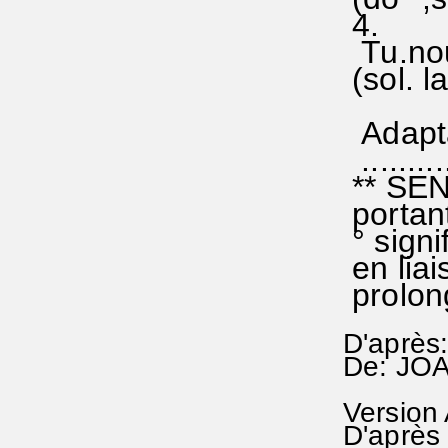
4.
Tu.nou
(sol. la
Adapta
........
** SEN
porta
° signi
en liai
prolon
D'après
De: JO
Version
D'après