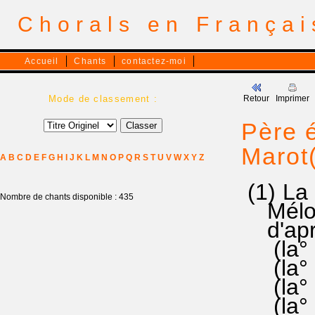
Chorals en França
Accueil
Chants
contactez-moi
Mode de classement :
Retour
Imprimer
Père é
Marot
A
B
C
D
E
F
G
H
I
J
K
L
M
N
O
P
Q
R
S
T
U
V
W
X
Y
Z
(1) L
Nombre de chants disponible : 435
Mélodi
d'aprè
(la° fa
(la° la
(la° fa
(la° la