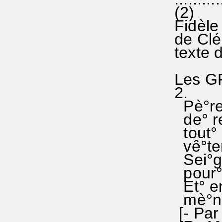
(2)
Fidèle 
de Clém
texte 
Les GR
2.
Pè°re 
de° res
tout° c
vê°tem
Sei°gn
pour° l
Et° en
mè°ne 
[- Par 