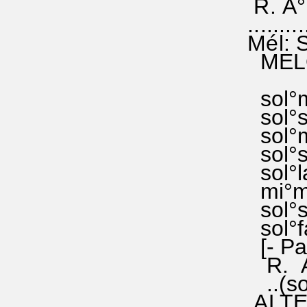
R. A°M
........
Mél: 
MELODI
sol°mi 
sol°so
sol°mi 
sol°sol
sol°la 
mi°mi 
sol°sol
sol°fa
[- Par
R. A° 
..(sol
ALTE