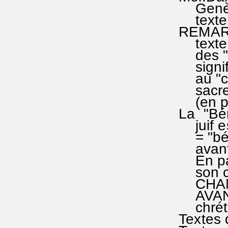
Genève 
texte d
REMARQU
texte d
des "GR
signific
au "cél
sacreme
(en pri
La "Bén
juif est
= "béni
avant d
En part
son cha
CHANT 
AVANT l
chrétie
Textes 