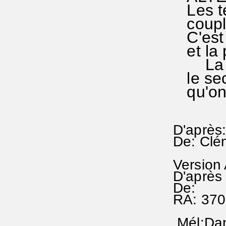
Les te
couplet
C'est l
et la p
La rep
le seco
qu'on 
D'après:
De: Clé
Version
D'après 
De:
RA: 370
Mél:Dans