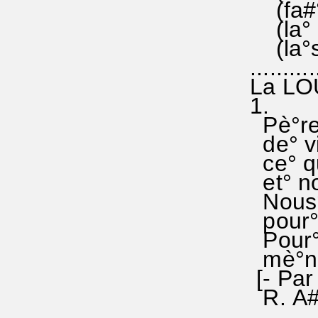
(fa#° f
(la° la
(la°sol
..........
La LO
1.
Pè°re 
de° viv
ce° qu'
et° nou
Nous°
pour° l
Pour° 
mè°ne 
[- Par 
R. A#°
...........