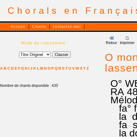
Chorals en França
Accueil
Chants
contactez-moi
Mode de classement :
Retour
Imprimer
O mond
lasse
A
B
C
D
E
F
G
H
I
J
K
L
M
N
O
P
Q
R
S
T
U
V
W
X
Y
Z
O° WE
Nombre de chants disponible : 435
RA 481
Mélod
fa° fa°
la do°
fa sol 
la do° 