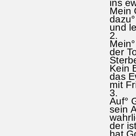
ins ewi
Mein Ge
dazu° 
und le
2.
Mein° Z
der To
Sterbe
Kein Bl
das Ew
mit Fri
3.
Auf° Go
sein An
wahrlic
der ist
hat Go