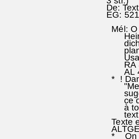
3 str.)
De: Tex
EG: 52
Mél: O 
Heinric
dich la
plan po
Usage s
RA 481
AL 4
* ! Dans
"Meine 
suggère
ce qui 
à tout 
tex
Texte e
ALTGE
* On peu