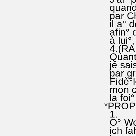
quand 
par Ch
il a° d
afin° q
à lui°,
4.(RA 
Quant°
je sais
par grâ
Fidè°l
mon coe
la foi°
*PROPO
1.
O° Wel
ich fa