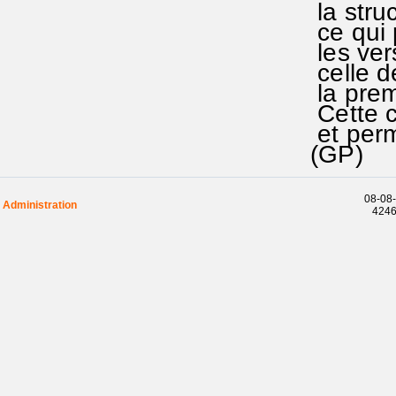
la struc
ce qui p
les ver
celle de
la prem
Cette co
et perm
(GP)
08-08-
Administration
42461