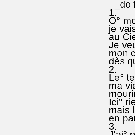
_do fa°
1.
O° mon°
je vais
au Ciel
Je veux
mon co
dès qu'
2.
Le° tem
ma vie°
mourir
Ici° r
mais l
en paix
3.
J'ai° p