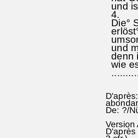
und ist
4.
Die° Sü
erlöst
umsonst
und mi
denn i
wie es°
..........
D'après:
abondan
De: ?/N
Version
D'après 