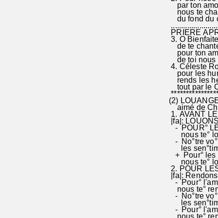
par ton amour
nous te chant
du fond du co
.......................
PRIERE AP
3. O Bienfaite
de te chanter
pour ton amou
de toi nous vi
4. Céleste Roi
pour les huma
rends les he
tout par le Chr
****************
(2) LOUANGE-
aimé de Chris
1. AVANT LE
|fa|: LOUONS
- POUR° LE P
nous te° louon
- No°tre vo°lo
les sen°timent
+ Pour° les me
nous te° louon
2. POUR 
|fa|: Rendons|
- Pour° l'amou
nous te° reme
- No°tre vo°lo
les sen°timent
- Pour° l'amou
nous te° remer