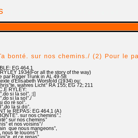
is
| par Georges Pfalzgraf
Ta bonté. sur nos chemins./ (2) Pour le p
BLE: EG 464.1
RYLEY 1934(For all the story of the way)
par Roger Trunk in AL 49-58
exte d'Elisabeth Worsfold (1934) ou:
hris°te, wahres Licht° RA 155; EG 72; 211
.C.E RYLEY:
o si la sol°. :|]
do si la sol°./
i do ré sol°.
.do la si do°.
 le REPAS: EG 464.1 (A)
ONTE°. sur nos chemins°.:
nté° sur nos chemins°
° et nos voisins°/
ain que nous mangeons°,
nous te louons°!
joi°e et ce repas°,