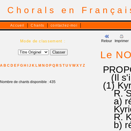
Chorals en França
Accueil
Chants
contactez-moi
Mode de classement :
Retour
Imprimer
Le NO
A
B
C
D
E
F
G
H
I
J
K
L
M
N
O
P
Q
R
S
T
U
V
W
X
Y
Z
PROPO
(Il s'
Nombre de chants disponible : 435
(1) Kyr
R. SEI
a) ré..
Kyrie 
R. Kyri
b) rém