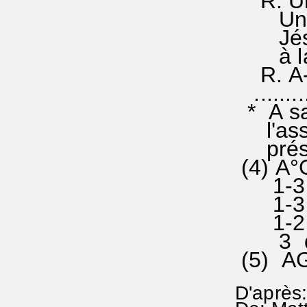
R. Un s
Un seu
Jésu
à la gl
R. A--
..........
* A sa 
l'assem
présen
(4) A°
1-3 Ch
1-3 qui
1-2 ai
3 donn
(5) AG
D'après