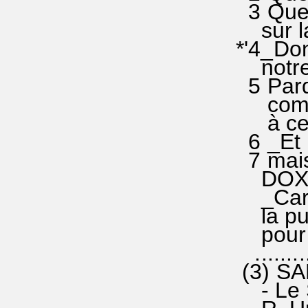
3 Que t
sur la 
*'4_Don
notre p
5 Pardo
comme 
à ceux 
6 _Et n
7 mais 
DOXOLO
_Car c'
la puis
pour l
...........
(3) SA
- Le S