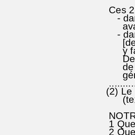
Ces 2 
- dans
avant 
- dans
[de pr
y fait
De ces
de pri
généra
..........
(2) Le
(texte
NOTR
1 Que t
2 Que t