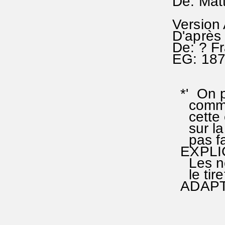
De: Mat
Version
D'après
De: ? F
EG: 18
*' On p
comme u
cette es
sur la 
pas fai
EXPLICA
Les not
le tiret
ADAPTAT