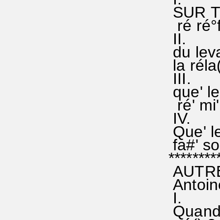
SUR T
ré ré°f
II.
du leva
la réla
I
que' le
ré' mi'
IV.
Que' le
fa#' sol'
********
AUTRE 
Antoine
Quand n