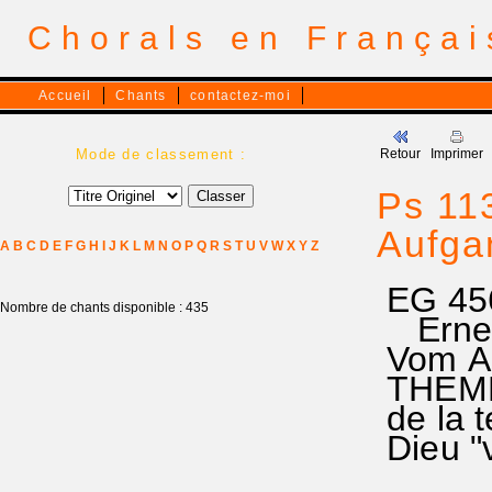
Chorals en França
Accueil
Chants
contactez-moi
Mode de classement :
Retour
Imprimer
Ps 11
Aufga
A
B
C
D
E
F
G
H
I
J
K
L
M
N
O
P
Q
R
S
T
U
V
W
X
Y
Z
EG 456
Nombre de chants disponible : 435
Ernest
Vom Au
THEME 
de la t
Dieu "v