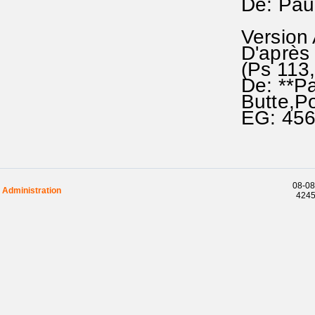
De: Pau
Version
D'après
(Ps 113,
De: **Pa
Butte,P
EG: 45
08-08
Administration
42452