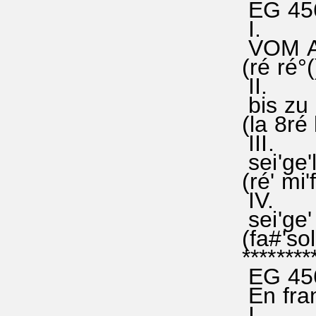
EG 456:
I.
VOM 
(ré ré°
II.
bis zu 
(la 8ré 
I
sei'ge'
(ré' mi'
IV.
sei'ge'
(fa#'sol
********
EG 45
En fra