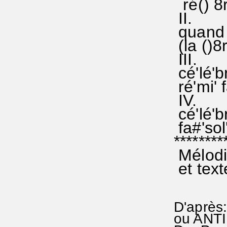
ré() 8r
II.
quand s
(la ()8
I
cé'lé'b
ré'mi' f
IV.
cé'lé'b
fa#'sol'
********
Mélodi
et text
D'après
ou ANT