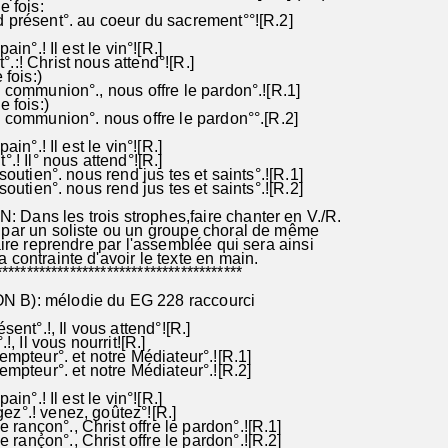
 fois:
 présent°. au coeur du sacrement°°![R.2]
ain°.! Il est le vin°![R.]
:! Christ nous attend°![R.]
fois:)
 communion°., nous offre le pardon°.![R.1]
 fois:)
 communion°. nous offre le pardon°°.[R.2]
ain°.! Il est le vin°![R.]
.! Il° nous attend°![R.]
soutien°. nous rend jus tes et saints°.![R.1]
soutien°. nous rend jus tes et saints°.![R.2]
ans les trois strophes,faire chanter en V./R.
par un soliste ou un groupe choral de même
aire reprendre par l'assemblée qui sera ainsi
contrainte d'avoir le texte en main.
***************************************
B): mélodie du EG 228 raccourci
sent°.!, Il vous attend°![R.]
!, Il vous nourrit![R.]
empteur°. et notre Médiateur°.![R.1]
empteur°. et notre Médiateur°.![R.2]
ain°.! Il est le vin°![R.]
z°.! venez, goûtez°![R.]
ançon°., Christ offre le pardon°.![R.1]
nçon°., Christ offre le pardon°.![R.2]