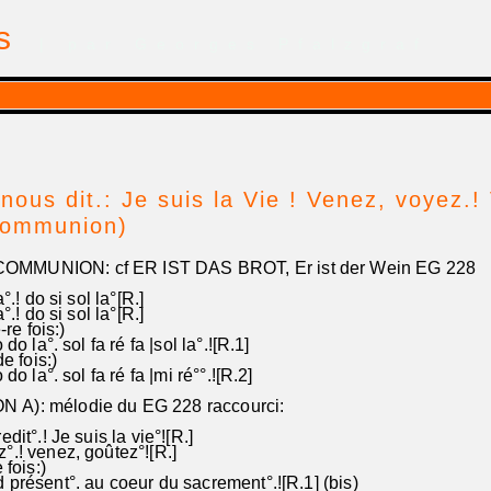
is
| par Georges Pfalzgraf
nous dit.: Je suis la Vie ! Venez, voyez.!
ommunion)
MMUNION: cf ER IST DAS BROT, Er ist der Wein EG 228
! do si sol la°[R.]
! do si sol la°[R.]
e fois:)
 la°. sol fa ré fa |sol la°.![R.1]
de fois:)
 la°. sol fa ré fa |mi ré°°.![R.2]
A): mélodie du EG 228 raccourci:
edit°.! Je suis la vie°![R.]
°.! venez, goûtez°![R.]
fois:)
présent°. au coeur du sacrement°.![R.1] (bis)