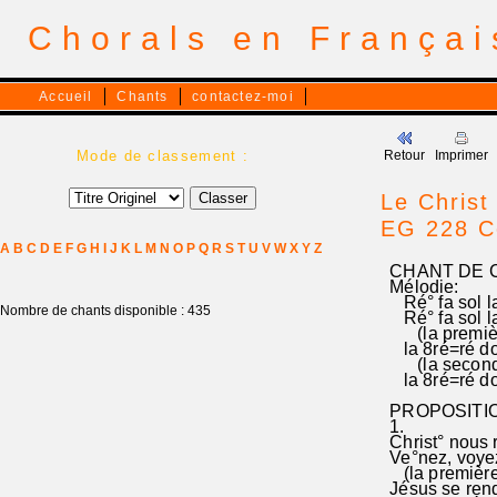
Chorals en França
Accueil
Chants
contactez-moi
Mode de classement :
Retour
Imprimer
Le Christ 
EG 228 C
A
B
C
D
E
F
G
H
I
J
K
L
M
N
O
P
Q
R
S
T
U
V
W
X
Y
Z
CHANT DE CO
Mélodie:
Ré° fa sol la°.
Nombre de chants disponible : 435
Ré° fa sol la°.
(la premiè-r
la 8ré=ré do do
(la secon
la 8ré=ré do do
PROPOSITION 
1.
Christ° nous r
Ve°nez, voyez
(la première 
Jésus se rend 