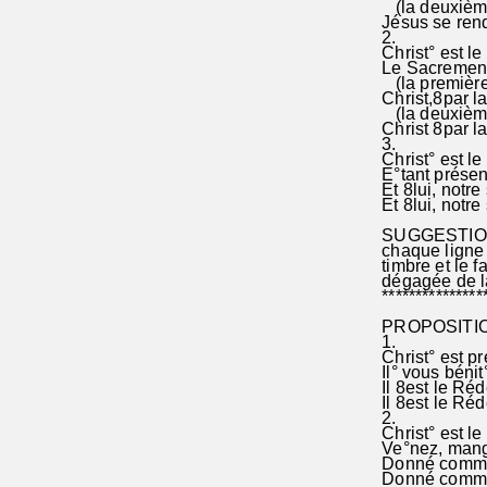
(la deuxième
Jésus se rend
2.
Christ° est le p
Le Sacrement°.
(la première 
Christ,8par la
(la deuxième
Christ 8par la
3.
Christ° est le p
E°tant présent°
Et 8lui, notre 
Et 8lui, notre 
SUGGESTION: D
chaque ligne 
timbre et le f
dégagée de la 
****************
PROPOSITION 
1.
Christ° est pré
Il° vous bénit°.
Il 8est le Réd
Il 8est le Réd
2.
Christ° est le p
Ve°nez, mange
Donné comme r
Donné comme ra