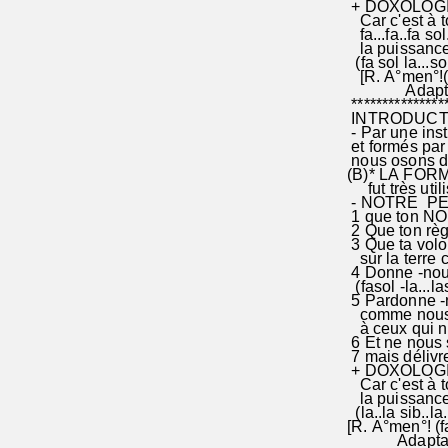
+ DOXOLOGIE 
Car c'est à to
fa...fa..fa sol..
la puissance e
(fa sol la...sol 
[R. A°me
Adaptation e
****************
INTRODUCTION:
- Par une instr
et formés par u
nous osons dir
(B)* LA FORME
fut très utili
- NOTRE PERE 
1 que ton NOM s
2 Que ton règn
3 Que ta vol
sur la terre co
4 Donne -nous 
(fasol -la...las
5 Pardonne -nou
comme nous par
à ceux qui n
6 Et ne nous s
7 mais délivre 
+ DOXOLOGIE (
Car c'est à toi
la puissance e
(la..la sib..la..
[R. A°men°! (fa
Adaptation