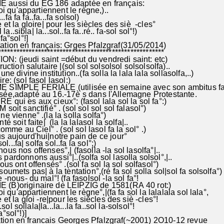
aussi du EG 186 adaptée en français:
i qu'appartiennent le règne,)..
.fa fa fa..fa...fa solsol)
t la gloire| pour les siècles des siè -cles°
la..sibla| la...sol..fa fa..ré.. fa-sol sol°!)
n°!(fa°sol°!]
n français: Grges Pfalzgraf(31/05/2014)
*****************************************************
 (jeudi saint =début du vendredi saint: etc)
uction salutaire |(sol sol solsolsol solsolsolfa)..
ne divine institution..(fa solla la lala lala sollasolfa,..)
e: (sol fasol lasol:)
 SIMPLE FERIALE (utilisée en semaine avec son ambitus f
sée,adapté au 16.-17è s dans l'Allemagne Protestante.
qui es aux cieux°: (fasol lala sol la sol fa°:)
oit sanctifié° . (sol sol sol sol falasol°)
e vienne° .(la la solla solfa°)
onté soit faite| (la la lalasol la solfa|..
mme au Ciel° . (sol sol lasol fa la sol° .)
aujourd'hui|notre pain de ce jour°
ol...fa| solfa sol..fa la sol°;)
s nos offenses°,| (fasolla -la sol lasolfa°|..
donnons aussi°|..(solfa sol lasolla solsol°,|..
ous ont offensés° .(sol fa sol la sol solfasol°)
oumets pas| à la tentation°,(ré fa sol solla sol|sol fa solsolfa
-nous- du mal°! (fa fasolsol -la sol fa°!
B)originaire de LEIPZIG de 1581(RA 40 rot:)
 qu'appartiennent le règne°,|(fa fa sol la lalalala sol lala°,
t la gloi -re|pour les siècles des siè -cles°!
sol sollala|la...la...la fa..sol la-solsol°!
°sol°!)]
 en francais Georges Pfalzgraf(~2001) 2O10-12 