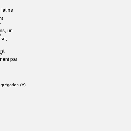
latins
nt
.
ns, un
ar
ose,
nt
NP
inent par
 grégorien (A)