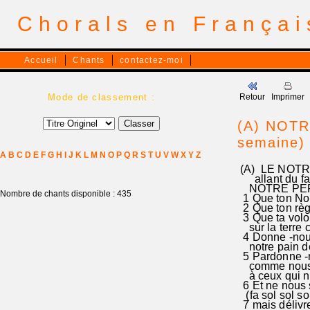
Chorals en França
Accueil
Chants
contactez-moi
Mode de classement :
Retour
Imprimer
(A) NOTRE
semaine) 
A
B
C
D
E
F
G
H
I
J
K
L
M
N
O
P
Q
R
S
T
U
V
W
X
Y
Z
(A) LE NOTRE
allant du fa
NOTRE PERE qu
Nombre de chants disponible : 435
1 Que ton Nom s
2 Que ton règn
3 Que ta volont
sur la terre c
4 Donne -nous 
notre pain de c
5 Pardonne -no
comme nous pa
à ceux qui nous
6 Et ne nous s
(fa sol sol sols
7 mais délivre