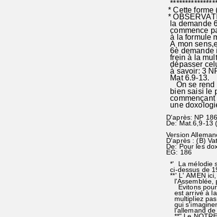
****************
* Cette forme 
* OBSERVATION
la demande 6 s
commence par l
à la formule m
A mon sens,ell
6è demande in
frein à la mul
dépasser celui
à savoir: 3 NP
Mat 6.9-13.
On se rend ai
bien saisi le 
commençant au
une doxologie
D'après: NP 186 
De: Mat.6,9-13 
Version Alleman
D'après : (B) Va
De: Pour les dox
EG: 186
*' La mélodie s
ci-dessus de 1
**' L' AMEN ici,
l'Assemblée, pou
Evitons pourtant
est arrivé à la 
multipliez pas 
qui s'imaginent
l'allemand de L
**" Le NOTRE PE