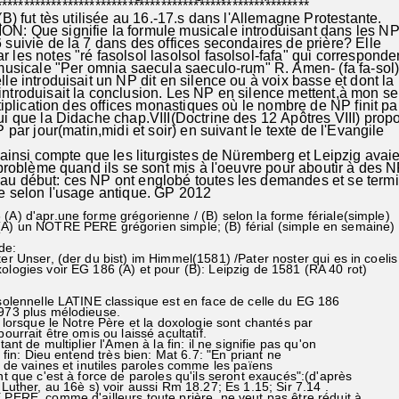
********************************************************
(B) fut tès utilisée au 16.-17.s dans l'Allemagne Protestante.
: Que signifie la formule musicale introduisant dans les NP 
uivie de la 7 dans des offices secondaires de prière? Elle
es notes "ré fasolsol lasolsol fasolsol-fafa" qui corresponde
usicale "Per omnia saecula saeculo-rum" R. Amen- (fa fa-sol)
e introduisait un NP dit en silence ou à voix basse et dont la
troduisait la conclusion. Les NP en silence mettent,à mon se
tiplication des offices monastiques où le nombre de NP finit p
 que la Didache chap.VIII(Doctrine des 12 Apôtres VIII) prop
 par jour(matin,midi et soir) en suivant le texte de l'Evangile
nsi compte que les liturgistes de Nüremberg et Leipzig avaie
problème quand ils se sont mis à l'oeuvre pour aboutir à des 
 début: ces NP ont englobé toutes les demandes et se term
 selon l'usage antique. GP 2012
(A) d'apr.une forme grégorienne / (B) selon la forme fériale(simple)
(A) un NOTRE PERE grégorien simple; (B) férial (simple en semaine)
de:
ter Unser, (der du bist) im Himmel(1581) /Pater noster qui es in coelis
ologies voir EG 186 (A) et pour (B): Leipzig de 1581 (RA 40 rot)
olennelle LATINE classique est en face de celle du EG 186
973 plus mélodieuse.
 lorsque le Notre Père et la doxologie sont chantés par
rrait être omis ou laissé acultatif.
 de multiplier l'Amen à la fin: il ne signifie pas qu'on
fin: Dieu entend très bien: Mat 6.7: "En priant ne
de vaines et inutiles paroles comme les païens
 que c'est à force de paroles qu'ils seront exaucés":(d'après
uther, au 16è s) voir aussi Rm 18.27; Es 1.15; Sir 7.14 .
RE, comme d'ailleurs toute prière, ne veut pas être réduit à