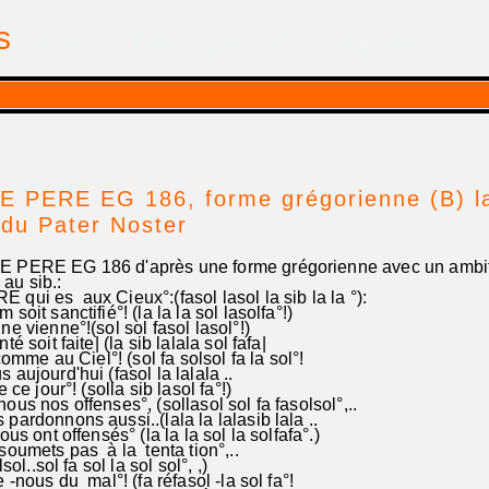
is
| par Georges Pfalzgraf
 PERE EG 186, forme grégorienne (B) la 
du Pater Noster
 PERE EG 186 d'après une forme grégorienne avec un ambi
 au sib.:
i es aux Cieux°:(fasol lasol la sib la la °):
oit sanctifié°! (la la la sol lasolfa°!)
e vienne°!(sol sol fasol lasol°!)
é soit faite| (la sib lalala sol fafa|
omme au Ciel°! (sol fa solsol fa la sol°!
aujourd'hui (fasol la lalala ..
e jour°! (solla sib lasol fa°!)
us nos offenses°, (sollasol sol fa fasolsol°,..
rdonnons aussi..(lala la lalasib lala ..
 ont offensés° (la la la sol la solfafa°.)
oumets pas à la tenta tion°,..
ol..sol fa sol la sol sol°, ,)
 -nous du mal°! (fa réfasol -la sol fa°!