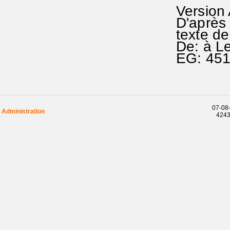
Version
D'après 
texte d
De: à L
EG: 45
07-08-
Administration
42436