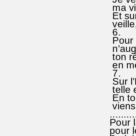
ma vie 
Et sur
veille
6.
Pour qu
n'augm
ton rè
en me 
7.
Sur l'
telle e
En toi
viens 
..........
Pour la
pour le