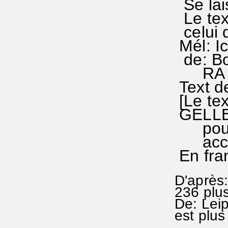
Se lais
Le tex
celui 
Mél: I
de: Bo
RA 23
Text d
[Le te
GELLER
pour c
access
En fra
D'après:
236 plu
De: Lei
est plus 