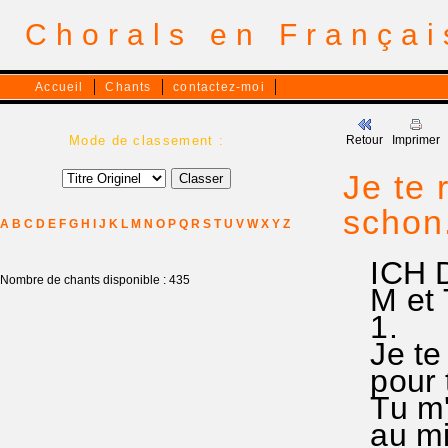
Chorals en França
Accueil
Chants
contactez-moi
Mode de classement :
Retour
Imprimer
Je te 
schon
A
B
C
D
E
F
G
H
I
J
K
L
M
N
O
P
Q
R
S
T
U
V
W
X
Y
Z
ICH D
Nombre de chants disponible : 435
M et T
1.
Je te r
pour t
Tu m'a
au mil