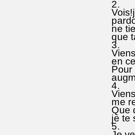
2.
Vois!je
pardon
ne tie
que ta
3.
Viens 
en ce 
Pour ré
augme
4.
Viens 
me ren
Que da
je te s
5.
Je veu