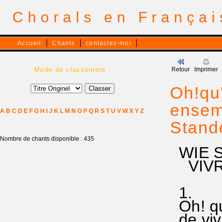
Chorals en França
Accueil
Chants
contactez-moi
Mode de classement :
Retour
Imprimer
Oh!qu'
ensem
A
B
C
D
E
F
G
H
I
J
K
L
M
N
O
P
Q
R
S
T
U
V
W
X
Y
Z
Stand
Nombre de chants disponible : 435
WIE S
VIVRE
1.
Oh! qu'
de v