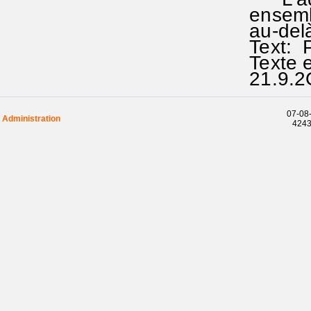
ensembl
au-delà
Text: P
Texte e
21.9.2
07-08-
Administration
42437