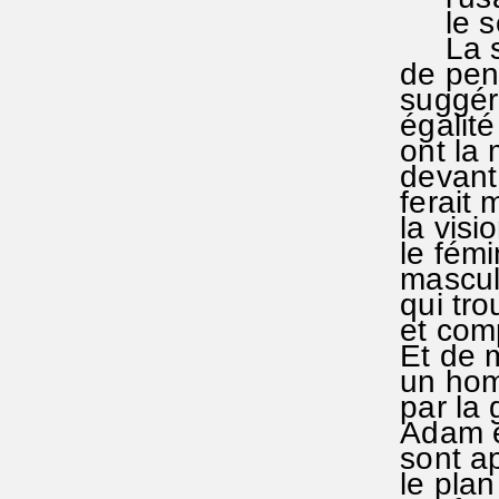
le sens
La sage
de pens
suggéra
égalité 
ont la 
devant l
ferait 
la visio
le fémin
masculi
qui trou
et comp
Et de m
un homm
par la 
Adam est
sont ap
le plan