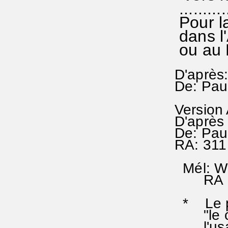
...........
Pour l
dans l
ou au 
D'après:
De: Pau
Version
D'après 
De: Pau
RA: 311
Mél: Wi
RA 61;
* Le pr
"le côté
l'usage