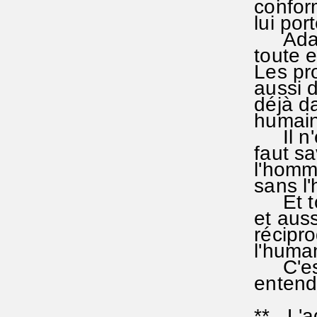
conforme
lui por
Adam dé
toute e
Les pro
aussi d
déjà da
humain 
Il n'es
faut sa
l'homme
sans l
Et tout
et aussi
récipro
l'human
C'est u
entende
** L'adj