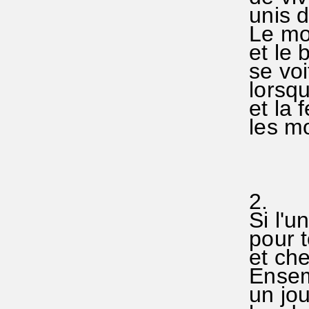
unis d
Le mon
et le 
se voit
lorsq
et la 
les mo
2
Si l'un
pour to
et che
Ensembl
un joug