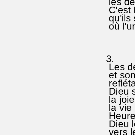
les de
C'e
qu'ils 
où l'un
Les de
et son
reflét
Dieu s
la joie
la vie 
Heure
Dieu le
vers le