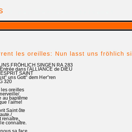
is
| par Georges Pfalzgraf
rent les oreilles: Nun lasst uns fröhlich
UNS FRÖHLICH SINGEN RA 283
trée dans l'ALLIANCE de DIEU
l'ESPRIT SAINT
st° uns Gott° dem Her°ren
G 320
les oreilles
merveille/
te au baptême
ue l'aime!
rit Saint ôte
faute./
t renaître,
le connaître.
 nous sa face,