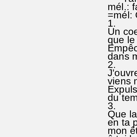
mél.: f
=mél: 
1.
Un coe
que le 
Empêche
dans mo
2.
J'ouvre
viens m
Expuls
du temp
3.
Que la 
en ta p
mon êt