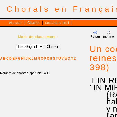
Chorals en França
Accueil
Chants
contactez-moi
Mode de classement :
Retour
Imprimer
Un coe
reines
A
B
C
D
E
F
G
H
I
J
K
L
M
N
O
P
Q
R
S
T
U
V
W
X
Y
Z
398)
Nombre de chants disponible : 435
EIN R
' IN M
(RA 39
habite
y mett
l'amo