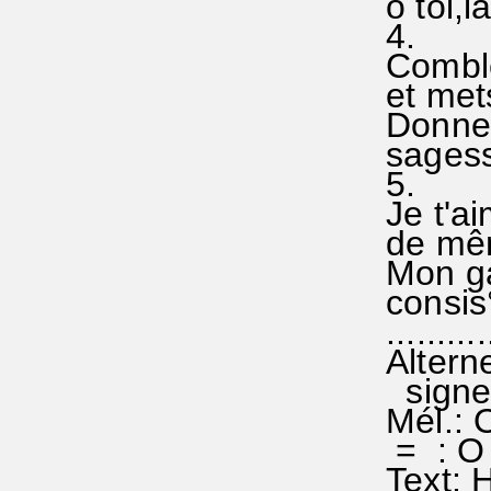
ô toi,l
4.
Comble
et mets
Donne 
sagess
5.
Je t'ai
de mêm
Mon ga
consis°
...........
Altern
signe
Mél.: O
= : O 
Text: 