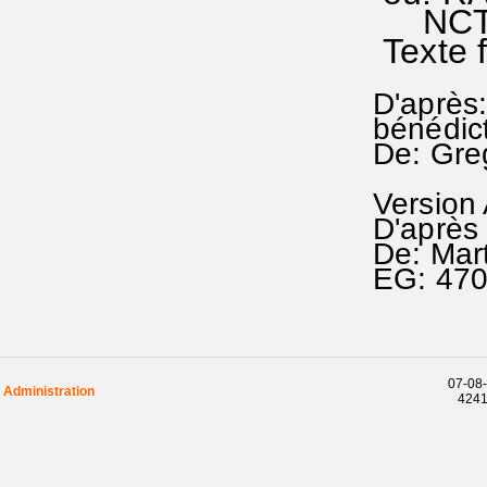
NCTC 
Texte 
D'après:
bénédict
De: Gre
Version
D'après 
De: Mar
EG: 47
07-08-
Administration
42417