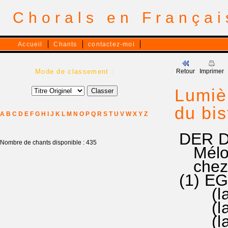
Chorals en França
Accueil
Chants
contactez-moi
Mode de classement :
Retour
Imprimer
Lumièr
du bis
A
B
C
D
E
F
G
H
I
J
K
L
M
N
O
P
Q
R
S
T
U
V
W
X
Y
Z
DER DU
Nombre de chants disponible : 435
Mélodi
chez L
(1) E
(la|sol
(la|sol
(la si