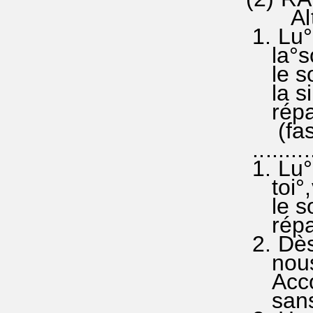
Altern
1. Lu°m
la°solr
le sol
la sid
répand
(fasol(
........
1. Lu°m
toi°,vr
le sol
répand
2. Dès°
nous° 
Accord
sans c