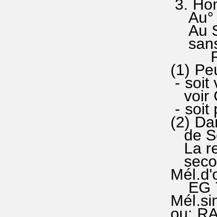
3. Hon°
Au° 
Au Sai
sans c
R. A°
(1) Peu
- soit 
voir O
- soit 
(2) Dan
de Sc
La rep
second
Mél.d'o
EG 785
Mél.si
ou: RA