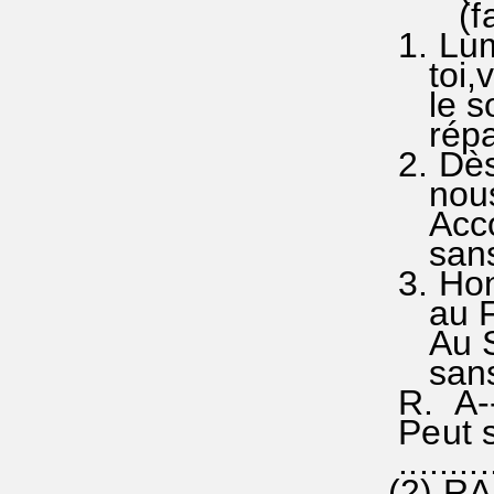
(fa sol
1. Lumi
toi,vra
le sol
répand
2. Dès 
nous te
Accord
sans c
3. Hon
au Fil
Au Sai
sans c
R. A--
Peut se
..........
(2) RA