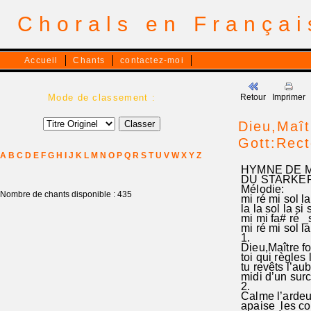
Chorals en França
Accueil
Chants
contactez-moi
Mode de classement :
Retour
Imprimer
Dieu,Maît
Gott:Rect
A
B
C
D
E
F
G
H
I
J
K
L
M
N
O
P
Q
R
S
T
U
V
W
X
Y
Z
HYMNE DE MI
DU STARKER
Mélodie:
Nombre de chants disponible : 435
mi ré mi sol la
la la sol la si 
mi mi fa# ré _s
mi ré mi sol la
1.
Dieu,Maître for
toi qui règles 
tu revêts l’au
midi d’un surc
2.
Calme l’ardeu
apaise les con