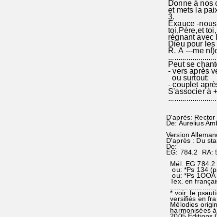
Donne à nos co
et mets la pai
3.
Exauce -nous,
toi,Père,et t
régnant avec l
Dieu pour les s
R. A ---me n!)
........................
Peut se chante
- vers après v
ou surtout:
- couplet après
S'associer à 
........................
D'après: Rector
De: Aurelius Amb
Version Alleman
D'après : Du st
De:
EG: 784.2 RA: 
Mél: EG 784.2 
ou: *Ps 134 (ps
ou: *Ps 1OOA (
Tex. en françai
........................
* voir: le psau
versifiés en fr
Mélodies origin
harmonisées à 
2005 Editions 