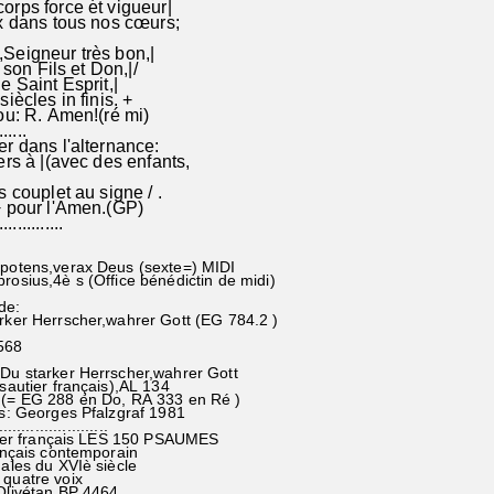
rps force et vigueur|
x dans tous nos cœurs;
Seigneur très bon,|
oi, son Fils et Don,|/
e Saint Esprit,|
iècles in finis. +
ou: R. Amen!(ré mi)
......
r dans l'alternance:
ers à |(avec des enfants,
 couplet au signe / .
+ pour l'Amen.(GP)
..............
 potens,verax Deus (sexte=) MIDI
rosius,4è s (Office bénédictin de midi)
de:
arker Herrscher,wahrer Gott (EG 784.2 )
568
Du starker Herrscher,wahrer Gott
autier français),AL 134
= EG 288 en Do, RA 333 en Ré )
s: Georges Pfalzgraf 1981
.......................
tier français LES 150 PSAUMES
ançais contemporain
ales du XVIè siècle
quatre voix
Olivétan BP 4464