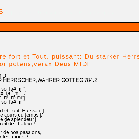
is
| par Georges Pfalzgraf
re fort et Tout.-puissant: Du starker Her
or potens,verax Deus MIDI
DI:
 HERRSCHER,WAHRER GOTT,EG 784.2
 sol fa# mi°|
sol fa# mi°| /
i ré ré mi°|
 sol fa# mi°
t et Tout -Puissant,|
le cours du temps:|/
be de splendeur,|
roît de chaleur°!
r de nos passions,|
testations.|/