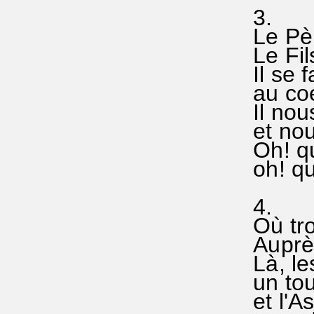
3.
Le Pèr
Le Fil
Il se f
au coe
Il nou
et nous
Oh! qu
oh! qu
4.
Où tro
Auprès
Là, le
un tou
et l'A