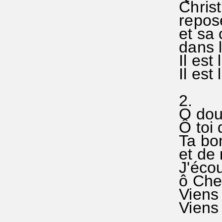
Christ
repose
et sa 
dans l
Il est 
Il est 
2.
O doux
Ô toi q
Ta bon
et de 
J'écout
ô Chef
Viens m
Viens m