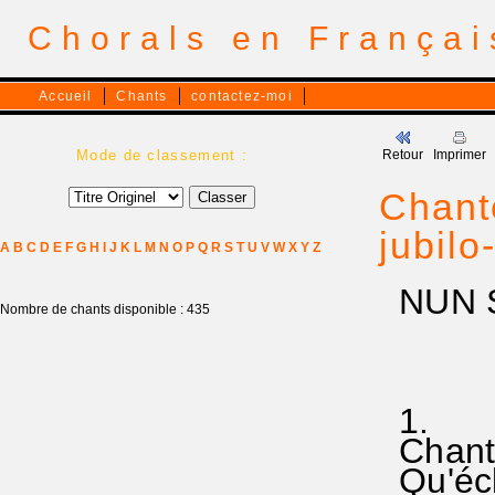
Chorals en França
Accueil
Chants
contactez-moi
Mode de classement :
Retour
Imprimer
Chante
jubilo
A
B
C
D
E
F
G
H
I
J
K
L
M
N
O
P
Q
R
S
T
U
V
W
X
Y
Z
NUN S
Nombre de chants disponible : 435
1.
Chante
Qu'écla