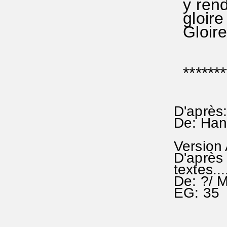
y rend
gloire 
Gloire
********
D'après:
De: Han
Version
D'après 
textes..
De: ?/ 
EG: 35 