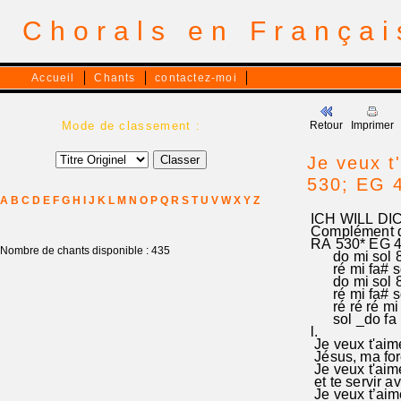
Chorals en França
Accueil
Chants
contactez-moi
Mode de classement :
Retour
Imprimer
Je veux t
530; EG 
A
B
C
D
E
F
G
H
I
J
K
L
M
N
O
P
Q
R
S
T
U
V
W
X
Y
Z
ICH WILL DI
Complément d
RA 530* EG 40
Nombre de chants disponible : 435
do mi sol 8do
ré mi fa# sol 
do mi sol 8do
ré mi fa# sol
ré ré ré mi r
sol _do fa mi
l.
Je veux t'aime
Jésus, ma forc
Je veux t'aime
et te servir a
Je veux t’aime