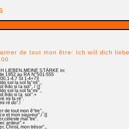
is
| par Georges Pfalzgraf
'aimer de tout mon être: Ich will dich lie
400
CH LIEBEN,MEINE STÄRKE in:
e 1952 au RA N°501-555
0,1-4.7 St 1-4+7)!
 sol la sol fa°mi°.,
8do si la sol°. / :|]
 sol la sol fa°mi°.,
 8do si la sol°.+
é mi fa ré°.
 ré do°.!
r de tout mon ê°tre°.,
e et mon sauveur°./ :|]
r,céleste maî°tre°.
vec ardeur°.+
r, Christ, mon trésor°.,