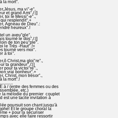
à la mort°.
r,Jésus, ma vi°-e°,
ur et grand Ami°./:|]
, toi le Messi°-e°.,
 qui resplendit°.+
er, Agneau de Dieu°.:
endre heureux°.!
tel un aveu°gle°.
s tourné le dos°./:|]
oin de ton peu°ple°.
toi le Très -Haut°.!+
es tourné vers moi°.
 à toi°.
r,ô Christ,ma gloi°re°.,
r ta grandeur°./:|]
r pour ta victoi°re°.,
on vrai bonheur°.+
r, Christ, mon trésor°.,
 la mort°.!
............
 / (entre des femmes ou des
ssemblée, etc.)
e la mélodie du premier couplet
 est une tacite invitation à
lée poursuit son chant jusqu'à
rophe! Et le groupe choral la
ême + pour la sécuriser
ps avec elle faire ressortir