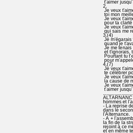
t'aimer jusqu'
2.
Je veux t'aime
toi mon meille
Je veux t'aimer
pour ta clarté
Je veux t'aim
qui sais me r
3.(4)
Je m'égarais 
quand je t'avai
Je me tenais l
et t'ignorais, 
Pourtant tu t'
pour m'appeler
4.(7)
Je veux t'aime
te célébrer pou
Je veux t'aime
la cause de m
Je veux t'aime
t'aimer jusqu'à
........................
ALTARNANCE à
hommes et l'a
- La reprise d
dans le second
l'Alternance.
- A + l'assemb
la fin de la st
rejoint à ce m
et en même tem