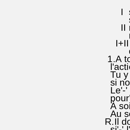
I si'-s
si'-so
II ré s
ré sol
I+II r
do'-la'
1.A toi
l'actio
Tu y p
si nou
Le'-' g
pour'-'
À soi.l
Au sol.
R.Il do
si'-' l