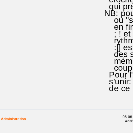
qui pr
NB: pour
ou "sign
en fin d
; ! et s
rythmiq
:|] est
des stro
mémoris
couplet
Pour l'
s'unir: 
de ce qu
06-08-
Administration
42382