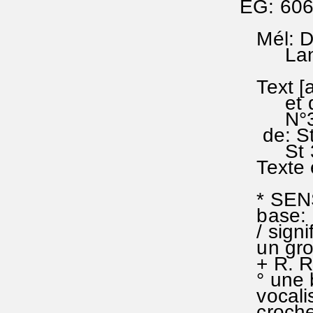
EG: 60
Mél: Di
Landsh
"Hier
Text [a
et dan
N°38 de
de: St 
St 3: F
Texte e
* SENS
base:
/ signif
un group
+ R. RE
° une b
vocalise
croches;