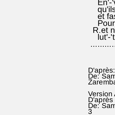
En'-'vo
qu'ils'
et fass
Pour te
R.et n
lut'-'te
...........
D'après:
De: Sam
Zaremba
Version
D'après 
De: Samu
3