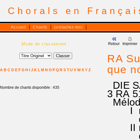
Chorals en França
Accueil
Chants
contactez-moi
Mode de classement :
Retour
Imprimer
RA Sup
que n
A
B
C
D
E
F
G
H
I
J
K
L
M
N
O
P
Q
R
S
T
U
V
W
X
Y
Z
DIE S
Nombre de chants disponible : 435
3 RA 51
Mélod
I ré s
do si 
II ré s
do si 