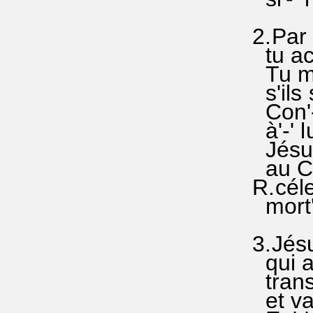
2.Par t
tu accé
Tu mèn
s'ils s
Con'-'f
à'-' lu
Jésus.,
au Ciel
R.céles
mort'-'
3.Jésus
qui as 
transm
et va c