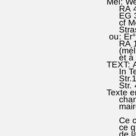
Mél: We
RA 452 
EG 366
cf Mél
Strasb
ou: Er°
RA 158
(mél.pl
et à la
TEXT: A
In Tene
Str.1-
Str. 4:
Texte en
chanté 
maire 
Ce chor
ce qui 
de la s