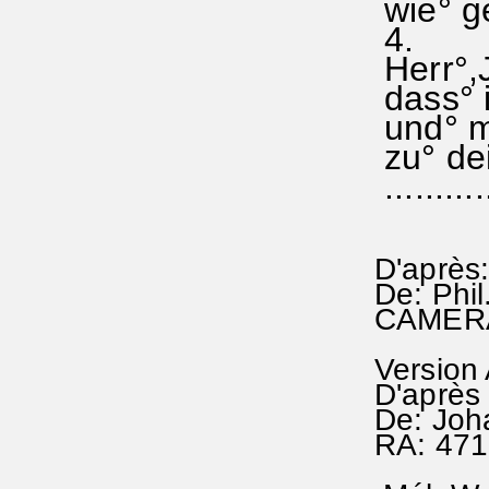
wie° ge
4.
Herr°,J
dass° i
und° mi
zu° dei
...........
D'après:
De: Phi
CAMERA
Version
D'après
De: Joha
RA: 471