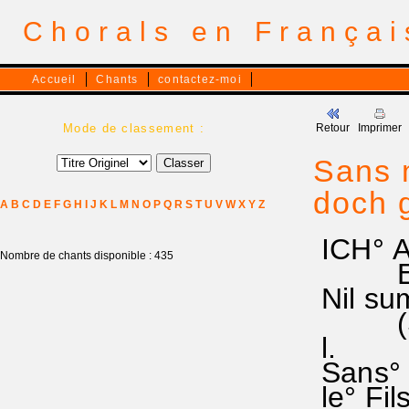
Chorals en França
Accueil
Chants
contactez-moi
Mode de classement :
Retour
Imprimer
Sans 
doch g
A
B
C
D
E
F
G
H
I
J
K
L
M
N
O
P
Q
R
S
T
U
V
W
X
Y
Z
ICH° 
Nombre de chants disponible : 435
EG -,
Nil sum
(Str 1
l.
Sans° m
le° Fil