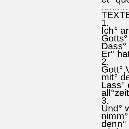
...........
TEXTE 
1.
Ich° ar
Gotts° 
Dass° 
Er° hat
2.
Gott°,
mit° de
Lass° 
all°ze
3.
Und° w
nimm° m
denn° d