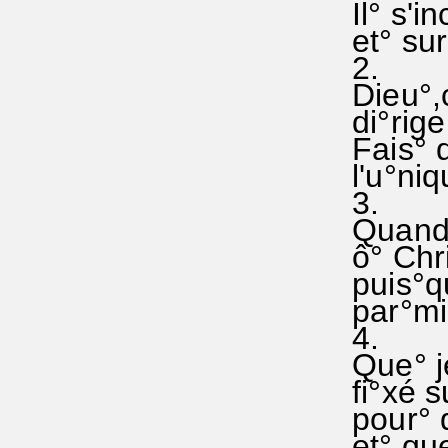
Il° s'i
et° sur
2.
Dieu°,c
di°rige
Fais° q
l'u°niq
3.
Quand° 
ô° Chr
puis°qu
par°mi 
4.
Que° j
fi°xé s
pour° q
et° que