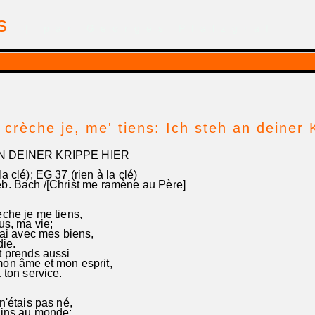
is
| par Georges Pfalzgraf
 crèche je, me' tiens: Ich steh an deiner K
N DEINER KRIPPE HIER
 clé); EG 37 (rien à la clé)
. Bach /[Christ me ramène au Père]
che je me tiens,
us, ma vie;
ai avec mes biens,
die.
 prends aussi
on âme et mon esprit,
ton service.
'étais pas né,
vins au monde;