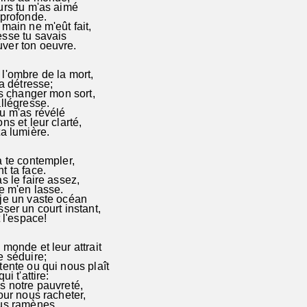
rs tu m'as aimé
profonde.
ain ne m'eût fait,
sse tu savais
er ton oeuvre.
'ombre de la mort,
a détresse;
ns changer mon sort,
llégresse.
 m'as révélé
s et leur clarté,
a lumière.
 te contempler,
 ta face.
s le faire assez,
e m'en lasse.
je un vaste océan
ser un court instant,
 l'espace!
monde et leur attrait
 séduire;
ente ou qui nous plaît
i t'attire:
 notre pauvreté,
ur nous racheter,
us ramènes.