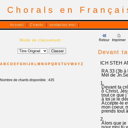
Chorals en França
Accueil
Chants
contactez-moi
Mode de classement :
Retour
Imprimer
Devant ta
ICH STEH A
A
B
C
D
E
F
G
H
I
J
K
L
M
N
O
P
Q
R
S
T
U
V
W
X
Y
Z
RA 33 (3b à la
Mél de Jn.Seb
Nombre de chants disponible : 435
1.
Devant ta crè
ô Christ, Jés
tout ce que j'
à toi je le dé
Accepte-le et
mon coeur, m
prends tout à 
2.
Alors que je n
pour moi tu 