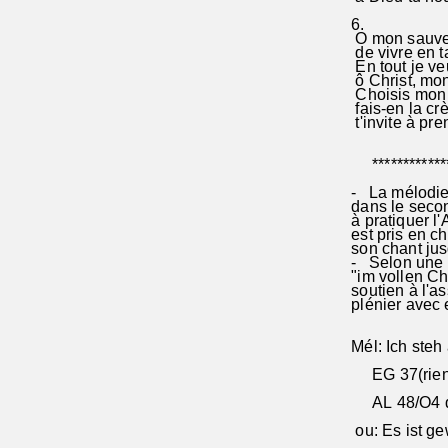
6.
O mon sauveu
de vivre en t
En tout je veu
ô Christ, mo
Choisis mon c
fais-en la c
t'invite à pre
**************
- La mélodie 
dans le second
à pratiquer 
est pris en ch
son chant jusq
- Selon une s
"im vollen Cho
soutien à l'a
plénier avec 
Mél: Ich steh 
EG 37(rien à
AL 48/O4 de 
ou: Es ist gew