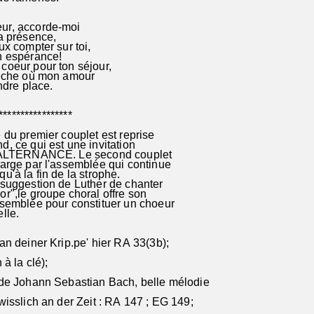
r, accorde-moi
a présence,
x compter sur toi,
n espérance!
oeur pour ton séjour,
rèche où mon amour
ndre place.
***************
du premier couplet est reprise
, ce qui est une invitation
l'ALTERNANCE. Le second couplet
arge par l'assemblée qui continue
u'à la fin de la strophe.
uggestion de Luther de chanter
r",le groupe choral offre son
ssemblée pour constituer un choeur
elle.
an deiner Krip.pe' hier RA 33(3b);
 la clé);
Johann Sebastian Bach, belle mélodie
isslich an der Zeit : RA 147 ; EG 149;