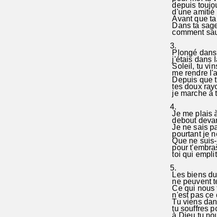
depuis toujou
d'une amitié 
Avant que ta m
Dans ta sage
comment sauv
3.
Plongé dans l
j'étais dans l
Soleil, tu vi
me rendre l'a
Depuis que tu
tes doux rayon
je marche à t
4.
Je me plais à
debout devant
Je ne sais pa
pourtant je n
Que ne suis-
pour t'embras
toi qui emplit
5.
Les biens du 
ne peuvent te
Ce qui nous t
n'est pas ce qu
Tu viens dans
tu souffres po
à Dieu tu no