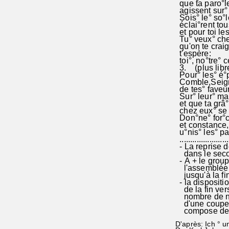
que ta paro°le
agissent sur° 
Sois° le° so°l
éclai°rent to
et pour toi le
Tu° veux° ch
qu'on te craig
t'espère:
toi°, no°tre° c
3. (plus libr
Pour° les° é°
Comble,Seigne
de tes° faveurs
Sur° leur° ma
et que ta grâ°
chez eux° se 
Don°ne° for°
et constance, 
u°nis° les° pa
........................
- La reprise d
dans le secon
- A + le group
l'assemblée p
jusqu'à la fin
- la dispositi
de la fin vers
nombre de nom
d'une coupe 
compose de 
D'après: Ich ° 