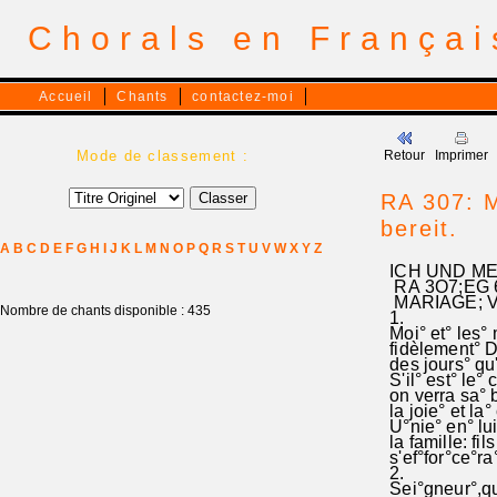
Chorals en França
Accueil
Chants
contactez-moi
Mode de classement :
Retour
Imprimer
RA 307: M
bereit.
A
B
C
D
E
F
G
H
I
J
K
L
M
N
O
P
Q
R
S
T
U
V
W
X
Y
Z
ICH UND ME
RA 3O7;EG
MARIAGE; V
Nombre de chants disponible : 435
1.
Moi° et° les°
fidèlement° D
des jours° qu'i
S'il° est° le°
on verra sa° 
la joie° et la
U°nie° en° lui
la famille: fils
s'ef°for°ce°ra°
2.
Sei°gneur°,qui