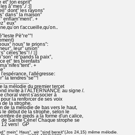
 et° ton esprit°
les â°mes°./ :|]
eil° dont° les rayons°
us° dans° la maison°
s° enflam°ment°. +
ez° eux°
ne,qu'on t'accueille,qu'on..
é°leste Pè°re°°!
ement)
poux° nous° te prions°:
ur°, leur° union°
° céles°tes°! / :|]
i°son° ré°pands la paix°,
ce et° tes bienfaits°
ma°nifes°tent°. +
ce°
l'espérance, l'allégresse:
r° la tendres°se°°!
......................
e la mélodie du premier tercet
d invite à l'ALTERNANCE au signe /.
e choral vient s'associer à
our la renforcer de ses voix
 de la strophe.
on de la mélodie de bas vers le haut,
 le début de la strophe, selon le
bre de pieds a la forme d'un calice,
de Sainte Cène! Chaque strophe se
12 vers! GP
und° mein° Haus°, wir °sind bereit°(Jos 24,15) même mélodie.