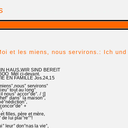
is
| par Georges Pfalzgraf
oi et les miens, nous servirons.: Ich und
IN HAUS,WIR SIND BEREIT
 6OO Mél ci-devant.
IE EN FAMILLE Jos.24,15
 miens°,nous° servirons°
ieu° tout au long°
l nous° accor°de°. / :|]
 chef° dans° la maison°,
bé°nédiction°,
° concor°de° +
°,
 et filles, père et mère,
 de lui plai°re°°!
° leur° don°nas la vie°,