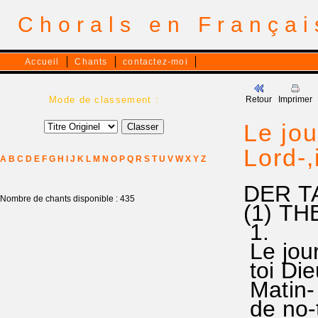
Chorals en França
Accueil
Chants
contactez-moi
Mode de classement :
Retour
Imprimer
Le jou
Lord-,
A
B
C
D
E
F
G
H
I
J
K
L
M
N
O
P
Q
R
S
T
U
V
W
X
Y
Z
DER T
Nombre de chants disponible : 435
(1) TH
1.
Le jour-
toi Di
Matin- 
de no-t