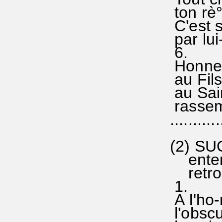
ton rè°
C'est s
par lui
6
Honneur
au Fils
au Sain
rassem-
...........
(2) S
entend
retrouv
1.
A l'ho-
l'obscu