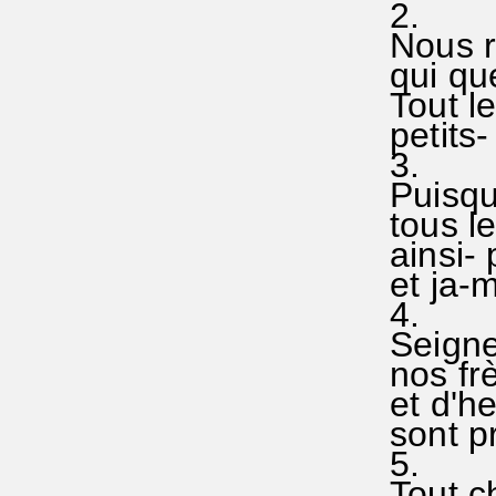
2.
Nous re
qui que
Tout le
petits-
3.
Puisque
tous le
ainsi- 
et ja-m
4.
Seigneu
nos frè
et d'he
sont pr
5.
Tout c