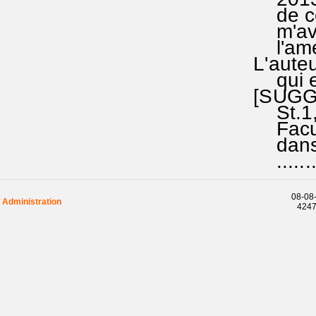
de ce t
m'avait
l'améli
L'auteu
qui est
[SUGGES
St.1,ver
Facultat
dans la
..........
08-08-
Administration
42470