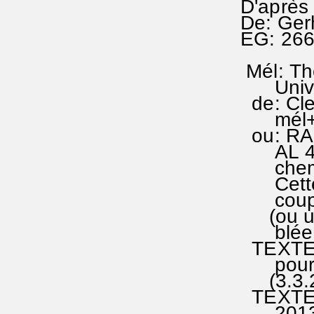
D'après 
De: Ger
EG: 266
Mél: Th
Univer
de: Cle
mél+ à
ou: RA 
AL 49-
chemin 
Cette 
couplet
(ou un 
blée / 
TEXTE (
pour l'
(3.3.20
TEXTE (
2013; J