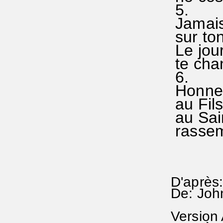
5.
Jamais-
sur ton
Le jour
te cha
6.
Honneur
au Fils
au Sain
rassem
D'après:
De: Joh
Version