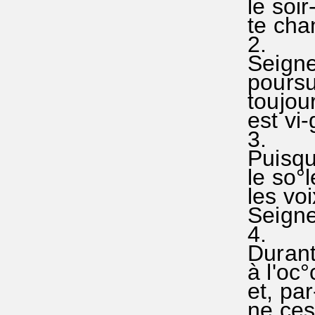
le soir
te chan
2.
Seigneu
poursui
toujour
est vi-
3.
Puisqu'
le so°l
les voi
Seigneu
4.
Durant-
à l'oc°
et, par
ne ces-