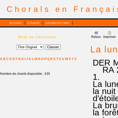
Chorals en França
Accueil
Chants
contactez-moi
Mode de classement :
Retour
Imprimer
La lun
A
B
C
D
E
F
G
H
I
J
K
L
M
N
O
P
Q
R
S
T
U
V
W
X
Y
Z
DER 
RA 25
Nombre de chants disponible : 435
1.
La lune
la nui
d'étoil
La bru
la forê