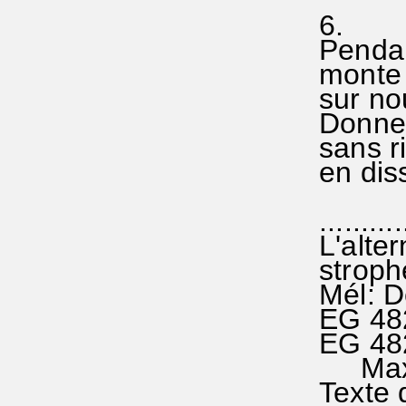
6.
Pendan
monte l
sur no
Donne 
sans ri
en diss
...........
L'alter
strophe
Mél: D
EG 48
EG 482
Max R
Texte 