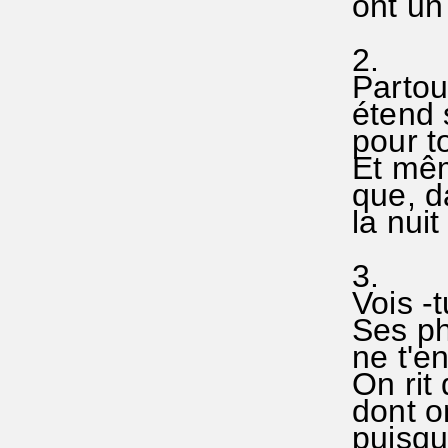
ont un 
2.
Partou
étend 
pour t
Et mê
que, d
la nuit
3.
Vois -t
Ses ph
ne t'en
On rit
dont on
puisque