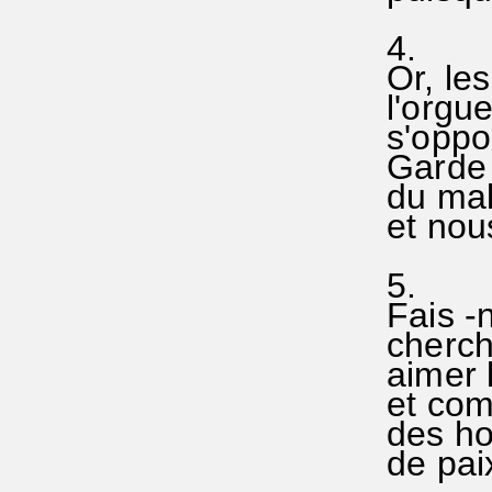
4.
Or, le
l'orgue
s'oppos
Garde 
du mal
et nous
5.
Fais -n
cherche
aimer l
et com
des ho
de paix