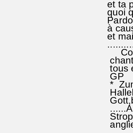
et ta p
quoi qu
Pardon
à cau
et main
..........
Comme
chante
tous e
GP
* Zum 
Hallelu
Gott,bl
......
Stroph
anglie