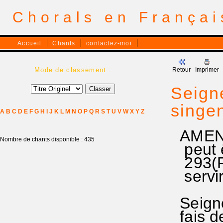
Chorals en França
Accueil
Chants
contactez-moi
Mode de classement :
Retour
Imprimer
Seign
singen
A
B
C
D
E
F
G
H
I
J
K
L
M
N
O
P
Q
R
S
T
U
V
W
X
Y
Z
AMEN,
Nombre de chants disponible : 435
peut ê
293(Ps
servir
Seigneu
fais de