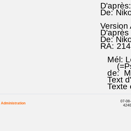
D'après:
De: Nik
Version
D'après
De: Nik
RA: 214
Mél: Lo
(=Ps 1
de: Mel
Text d'
Texte e
07-08-
Administration
42404