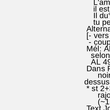
L'amou
il est 
Il du°r
tu peu
Alterna
[- vers
- coup
Mél: Al
selon 
AL 49/
Dans R
noires
d
* st 2
rajout
(~1541
Text J