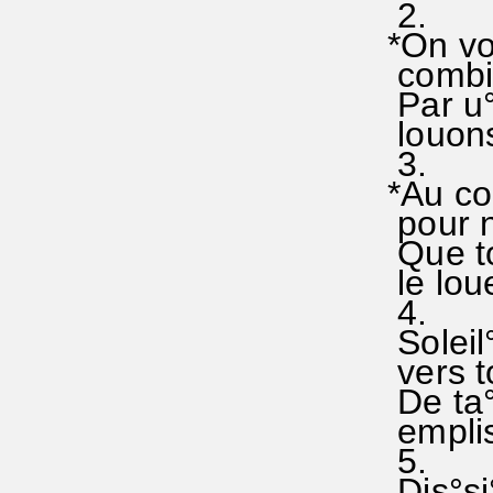
2.
*On voi
combie
Par u°
louons 
3.
*Au cor
pour no
Que tou
le loue
4.
Soleil°
vers to
De ta° 
emplis 
5.
Dis°si°