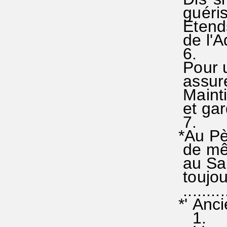
guéris 
Etends
de l'Ad
6.
Pour u°
assure-
Maintie
et gard
7.
*Au Pè°
de mêm
au Sain
toujour
..........
*' Anc
1.