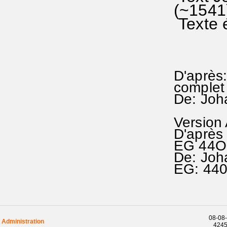
(~1
Texte 
D'après:
complet 
De: Joh
Version
D'après 
EG 44O
De: Joh
EG: 44
08-08-
Administration
42458