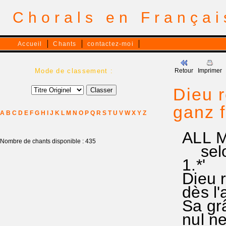
Chorals en França
Accueil
Chants
contactez-moi
Mode de classement :
Retour
Imprimer
Dieu r
ganz 
A
B
C
D
E
F
G
H
I
J
K
L
M
N
O
P
Q
R
S
T
U
V
W
X
Y
Z
ALL M
Nombre de chants disponible : 435
selon
1.*'
Dieu re
dès l'a
Sa grâ
nul ne 