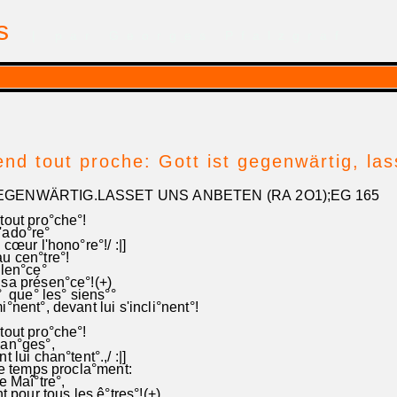
is
| par Georges Pfalzgraf
end tout proche: Gott ist gegenwärtig, la
EGENWÄRTIG.LASSET UNS ANBETEN (RA 2O1);EG 165
tout pro°che°!
'ado°re°
cœur l'hono°re°!/ :|]
u cen°tre°!
ilen°ce°
sa présen°ce°!(+)
° que° les° siens°°
nent°, devant lui s'incli°nent°!
tout pro°che°!
an°ges°,
 lui chan°tent°.,/ :|]
le temps procla°ment:
e Maî°tre°,
t pour tous les ê°tres°!(+)