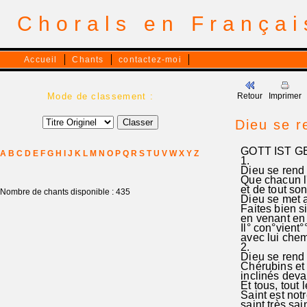
Chorals en França
Accueil
Chants
contactez-moi
Mode de classement :
Retour
Imprimer
Dieu se r
GOTT IST G
A
B
C
D
E
F
G
H
I
J
K
L
M
N
O
P
Q
R
S
T
U
V
W
X
Y
Z
1.
Dieu se rend 
Que chacun l
et de tout son 
Nombre de chants disponible : 435
Dieu se met a
Faites bien s
en venant en 
Il° con°vient°
avec lui chemi°
2.
Dieu se rend 
Chérubins et 
inclinés devant
Et tous, tout 
Saint est notr
saint,très sain