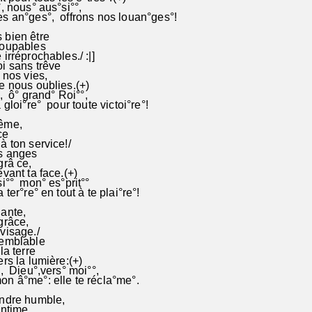
, nous° aus°si°°,
s an°ges°, offrons nos louan°ges°!
 bien être
coupables
irréprochables./ :|]
i sans trêve
 nos vies,
e nous oublies.(+)
, ô° grand° Roi°°,
gloi°re° pour toute victoi°re°!
rême,
ce
 ton service!/
s anges
grâ ce,
vant ta face.(+)
i°° mon° es°prit°°
ter°re° en tout à te plai°re°!
ante,
grâce,
visage./
semblable
la terre
rs la lumière:(+)
, Dieu°,vers° moi°°,
n â°me°: elle te récla°me°.
ndre humble,
intime