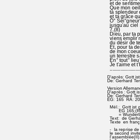
et de sentime
Que mon oeil
ta splendeur 
et ta grâce qu
Ô° Sei°gneur°
jusqu'au ciel 
7.(8)
Dieu, par ta 
viens emplir 
du désir de te
Et, pour ta d
de mon coeur 
un terrestre s
En° tout° lieu
Je t'aime et t'
........................
D'après: Gott i
De: Gerhard Te
Version Alleman
D'après : Gott 
De: Gerhard Te
EG: 165 RA: 2
Mél.: Gott ist 
EG 165;(RA 2
= Wunderbare
Text: de Gerha
Texte en frança
- la reprise de
le second invite
l'assemblée(II).