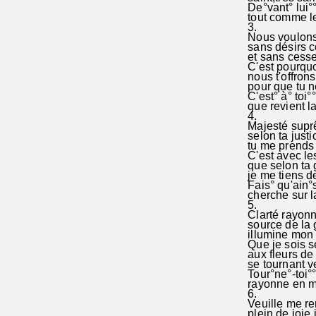
De°vant° lui°°
tout comme le
3.
Nous voulons
sans désirs 
et sans cesse 
C'est pourquo
nous t'offrons
pour que tu n
C'est° à° toi°°
que revient la 
4.
Majesté sup
selon ta justi
tu me prends à
C'est avec le
que selon ta 
je me tiens de
Fais° qu'ain°s
cherche sur la 
5.
Clarté rayonn
source de la 
illumine mon 
Que je sois 
aux fleurs de 
se tournant ve
Tour°ne°-toi°°
rayonne en mo
6.
Veuille me re
plein de joie 