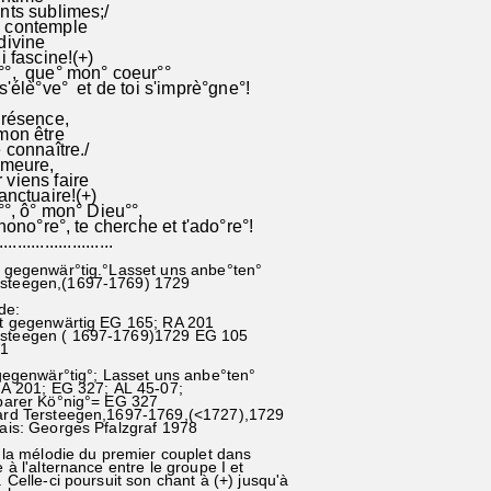
nts sublimes;/
 contemple
divine
i fascine!(+)
°, que° mon° coeur°°
s'élè°ve° et de toi s'imprè°gne°!
présence,
mon être
 connaître./
emeure,
viens faire
anctuaire!(+)
°°, ô° mon° Dieu°°,
hono°re°, te cherche et t'ado°re°!
........................
st gegenwär°tig.°Lasset uns anbe°ten°
rsteegen,(1697-1769) 1729
de:
ist gegenwärtig EG 165; RA 201
rsteegen ( 1697-1769)1729 EG 105
01
gegenwär°tig°; Lasset uns anbe°ten°
01; EG 327; AL 45-07;
r Kö°nig°= EG 327
rd Tersteegen,1697-1769,(<1727),1729
is: Georges Pfalzgraf 1978
 la mélodie du premier couplet dans
 à l'alternance entre le groupe I et
 Celle-ci poursuit son chant à (+) jusqu'à