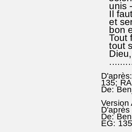
unis -
Il faut
et ser
bon et
Tout fl
tout s'
Dieu, e
..........
D'après
135; RA
De: Ben
Version
D'après
De: Ben
EG: 13