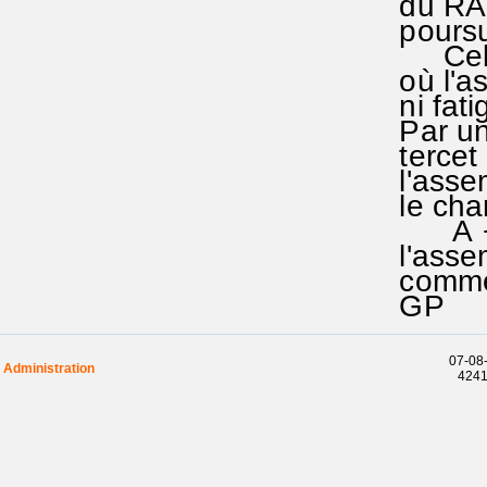
du RA 1
poursui
Cela po
où l'ass
ni fati
Par une
tercet 
l'assem
le chan
A + le 
l'assem
comme L
GP
07-08-
Administration
42410