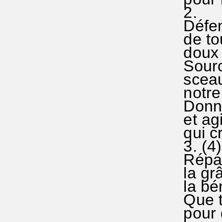
2.
Défense
de tou
doux c
Source
sceau 
notre 
Donne 
et agi
qui cré
3. (4)
Répands
la grâ
la béné
Que te
pour q