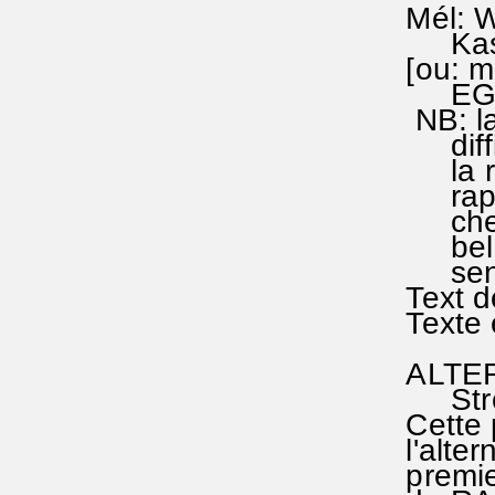
Mél: Wo
Kaspar
[ou: mo
EG 135
NB: la 
diffici
la repr
rapport
chez Ch
belle, 
sens, s
Text de
Texte e
ALTERN
Strophe
Cette p
l'alter
premier