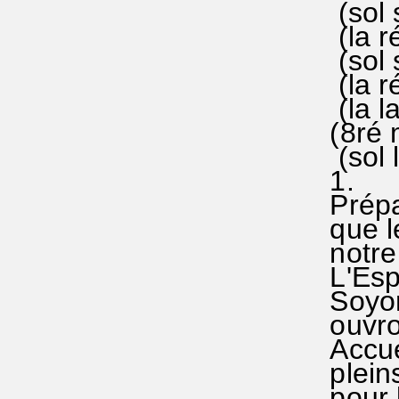
(sol si 
(la ré 
(sol si
(la ré 
(la la 
(8ré mi
(sol la
1.
Préparo
que le
notre 
L'Espr
Soyons
ouvron
Accuei
pleins 
pour lo