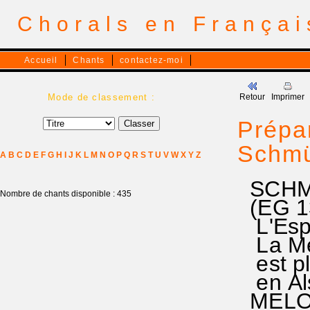
Chorals en França
Accueil
Chants
contactez-moi
Mode de classement :
Retour
Imprimer
Prépar
Schmü
A
B
C
D
E
F
G
H
I
J
K
L
M
N
O
P
Q
R
S
T
U
V
W
X
Y
Z
SCHMÜ
Nombre de chants disponible : 435
(EG 1
L'Espri
La Mél
est pl
en Als
MELODI