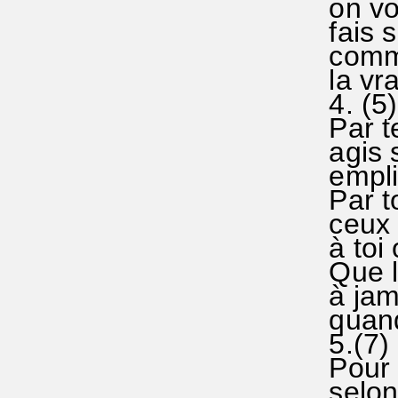
on voi
fais su
comme 
la vrai
4. (5)
Par te
agis s
emplis
Par to
ceux q
à toi 
Que le
à jamai
quand 
5.(7)
Pour n
selon 