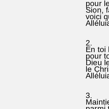
pour l
Sion, f
voici q
Allélui
2.
En toi
pour t
Dieu le
le Chri
Allélui
3.
Maintie
parmi 