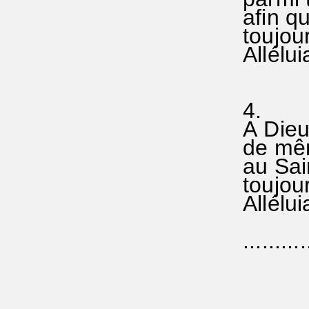
afin qu
toujour
Allélui
4
A Dieu 
de mêm
au Sain
toujour
Allélui
...........