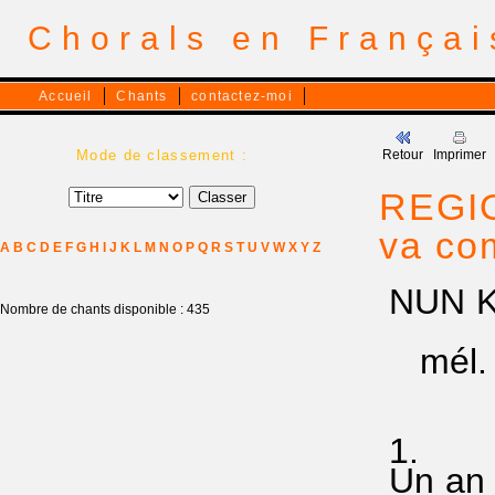
Chorals en França
Accueil
Chants
contactez-moi
Mode de classement :
Retour
Imprimer
REGIO
va co
A
B
C
D
E
F
G
H
I
J
K
L
M
N
O
P
Q
R
S
T
U
V
W
X
Y
Z
NUN K
Nombre de chants disponible : 435
mél. EG
1.
Un an