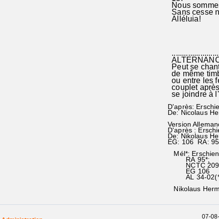
Nous sommes r
Sans cesse nou
Alléluia!
........................
ALTERNANC
Peut se chant
de même timbr
ou entre les 
couplet après
se joindre à l
D'après: Erschie
De: Nicolaus H
Version Alleman
D'après : Erschi
De: Nikolaus H
EG: 106 RA: 9
Mél*: Erschiene
RA 95*;
NCTC 209*
EG 106
AL 34-02(*voca
Nikolaus Herma
07-08-