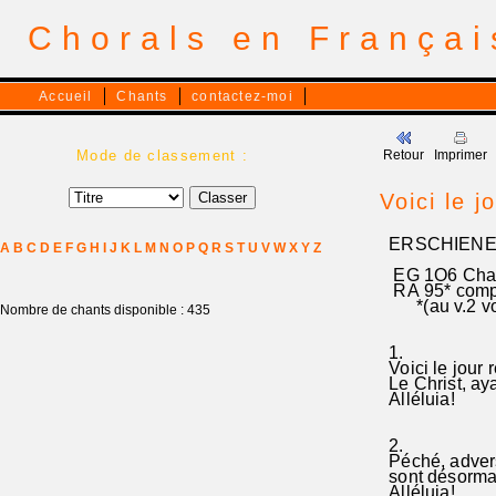
Chorals en França
Accueil
Chants
contactez-moi
Mode de classement :
Retour
Imprimer
Voici le j
ERSCHIENEN
A
B
C
D
E
F
G
H
I
J
K
L
M
N
O
P
Q
R
S
T
U
V
W
X
Y
Z
EG 1O6 Chan
RA 95* comple
*(au v.2 vo
Nombre de chants disponible : 435
1.
Voici le jour 
Le Christ, aya
Alléluia!
2.
Péché, adversi
sont désormais
Alléluia!