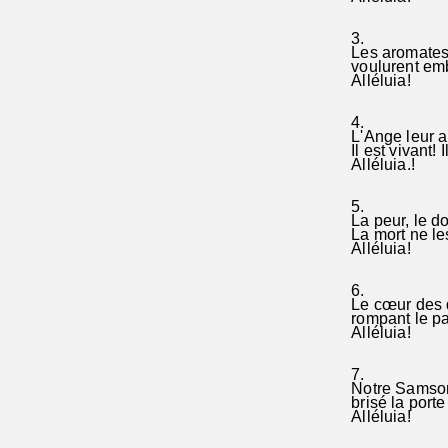
3.
Les aromates 
voulurent emb
Alléluia!
4.
L'Ange leur app
Il est vivant! 
Alléluia.!
5.
La peur, le do
La mort ne les
Alléluia!
6.
Le cœur des de
rompant le pain
Alléluia!
7.
Notre Samson p
brisé la porte
Alléluia!