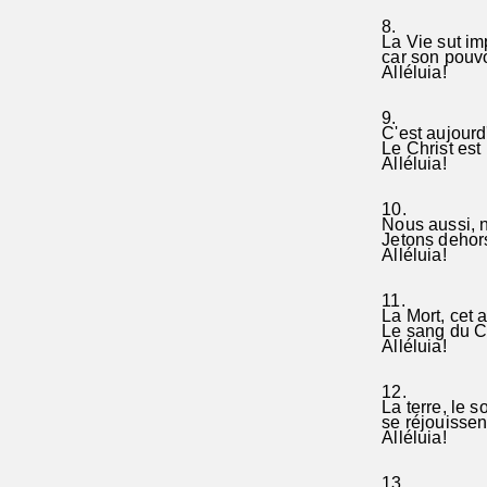
8.
La Vie sut imp
car son pouvoir
Alléluia!
9.
C'est aujourd
Le Christ est 
Alléluia!
10.
Nous aussi, n
Jetons dehors 
Alléluia!
11.
La Mort, cet a
Le sang du Ch
Alléluia!
12.
La terre, le sol
se réjouissent
Alléluia!
13.