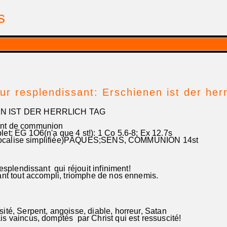
is
| par Georges Pfalzgraf
our resplendissant: Erschienen ist der herr
 IST DER HERRLICH TAG
t de communion
t; EG 1O6(n'a que 4 st!): 1 Co 5.6-8; Ex 12.7s
calise simplifiée)PÂQUES;SENS, COMMUNION 14st
resplendissant qui réjouit infiniment!
nt tout accompli, triomphe de nos ennemis.
té, Serpent, angoisse, diable, horreur, Satan
 vaincus, domptés par Christ qui est ressuscité!