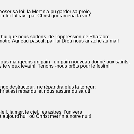
oser sa loi: la Mort n'a pu garder sa proie,
 lui fut ravi par Christ qui ramena la vie!
'hui que nous sortons de l'oppression de Pharaon:
notre Agneau pascal: par lui Dieu nous arrache au mal!
ous mangeons un pain, un pain nouveau donné aux saints;
le vieux levain! Tenons -nous prêts pour le festin!
nge destructeur, ne répandra plus la terreur:
rist est répandu et nous assure du salut!
eil, la mer, le ciel, les astres, l'univers
 aujourd'hui où Christ met fin à notre nuit!