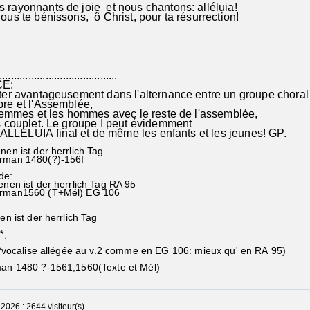
ayonnants de joie et nous chantons: alléluia!
s te bénissons, ô Christ, pour ta résurrection!
........................................
E:
er avantageusement dans l'alternance entre un groupe choral
e et l'Assemblée,
femmes et les hommes avec le reste de l'assemblée,
 couplet. Le groupe I peut évidemment
'ALLELUIA final et de même les enfants et les jeunes! GP.
nen ist der herrlich Tag
erman 1480(?)-156I
de:
enen ist der herrlich Tag RA 95
erman1560 (T+Mél) EG 106
5
n ist der herrlich Tag
;
lise allégée au v.2 comme en EG 106: mieux qu' en RA 95)
n 1480 ?-1561,1560(Texte et Mél)
2026 : 2644 visiteur(s)