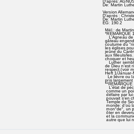
D'après: AGNUS 
De: Martin Lut
Version Alleman
D'après : Christ
De: Martin Luth
EG: 190.2
Mél.: de Marti
*REMARQUE 1
L'Agneau de Pâ
gâteau engendr
coutume du "ris
les églises pour
jeûne du Carême
aux filleuls/les
choquer et heur
Luther semble a
de Dieu n'est ri
respect.(voir 
Heft 1/Januar
Le lièvre ou la
pris largement l
**REMARQUE 
L'état de péché
comme un poids
défaire par lui
pouvait s'en ch
Temple de Sion,
monde: d'où la f
mon°de°, un poi
ôter en devenan
et la communion
autre que lui n