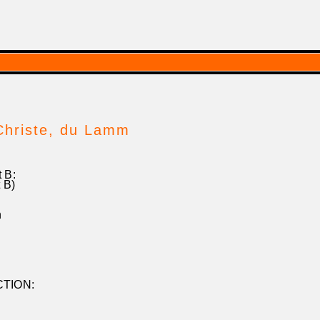
Christe, du Lamm
 B:
 B)
n
CTION: