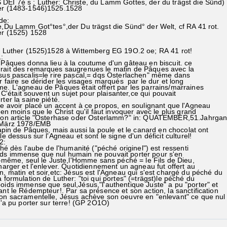
DEI 7è s ; Luther: Christe, du Lamm Gottes, der du trägst die Sünd)
her (1483-1546)1525.1528
de:
e,Du Lamm Got°tes°,der Du trägst die Sünd° der Welt, cf RA 41 rot.
er (1525) 1528
n Luther (1525)1528 à Wittemberg EG 19O.2 oe; RA 41 rot!
:
ques donna lieu à la coutume d'un gâteau en biscuit. ce
ait des remarques saugrenues le matin de Pâques avec la
us pascalis=le rire pascal,= dqs Osterlachen" même dans
 faire se dérider les visages marqués par le dur et long
. L'agneau de Pâques était offert par les parrains/marraines
. C'était souvent un sujet pour plaisanter,ce qui pouvait
ter la saine piété.
voir placé un accent à ce propos, en soulignant que l'Agneau
en moins que le Christ qu'il faut invoquer avec le plus grand
mon article "Osterhase oder Osterlamm?" in: QUATEMBER,51.Jahrga
-März 1978/EMB
pin de Pâques, mais aussi la poule et le canard en chocolat ont
e dessus sur l'Agneau et sont le signe d'un déficit culturel!
2:
 dès l'aube de l'humanité ("péché originel") est ressenti
 immense que nul humain ne pouvait porter pour s'en
-même, seul le Juste,l'Homme sans péché = le Fils de Dieu,
arger et l'enlever. Quotidiennement un agneau fut offert au
 matin et soir,etc: Jésus est l'Agneau qui s'est chargé du péché du
ormulation de Luther: "toi qui portes" (=trägst)le péché du
ds immense que seul,Jésus,"l'authentique Juste" a pu "porter" et
t le Rédempteur!. Par sa présence et son action, la sanctification
 sacramentelle, Jésus achève son oeuvre en "enlevant" ce que nul
'a pu porter sur terre! (GP 2O1O)