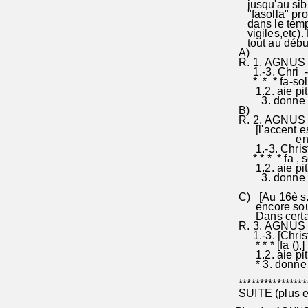
jusqu'au sib: l
"fasolla" propr
dans le temps
vigiles,etc). 
tout au début
A)
R. 1. AG
1.-3. Chri -s
* * * fa-sol , 
1.2. aie pitié
3. donne -nou
B)
R. 2. AGNUS D
[l'accent est
en restant "
1.-3. Christ
* * * * fa , s
1.2. aie pitié
3. donne -nous
C) [Au 16è s. 
encore souve
Dans certains
R. 3. AGNUS
1.-3. [Christ
* * * [fa (),]
1.2. aie pitié 
* 3. donne -nou
****************
SUITE (plus e