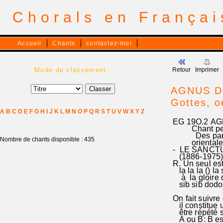
Chorals en França
Accueil
Chants
contactez-moi
Mode de classement :
Retour
Imprimer
AGNUS DEI
Gottes, o
A
B
C
D
E
F
G
H
I
J
K
L
M
N
O
P
Q
R
S
T
U
V
W
X
Y
Z
EG 19O.2 AGNU
Chant penda
Des paroisse
Nombre de chants disponible : 435
orientale qu
- LE SANCTU 
(1886-1975):fa
R. Un seul est
la la la () la
à la gloire de
sib sib dodo s
On fait suiv
il constitue u
être répété si
A ou B: B est 