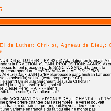
is
| par Georges Pfalzgraf
 de Luther: Chri- st, Agneau de Dieu,: 
e
S DEI de LUTHER (=RA 42 rot) Adaptation en français A et
nt la FRACTION du PAIN. PROPOSITION: AGNUS A) et
s le font précéder par le SANCTA SANCIS,la formule
i correspond au Grec: TA`ÀGIA tois `AGIOIS: cf EMB
AIRE(est)aux SAINTS°!(Mél.proposée par Christian Lahuse
 solsolsol(fa) sol la°! (texte proposé par GP)
 le saint°! Un seul,le Seigneur°: Jésus,le CHRIST°
 sol°! | la la,() la lasol°!): lafa , sol sib°
 Dieu,le Père°! + A - - - men°!
ib la , fa sol=°!)+ Fasollasolsol°!
re cette ACCLAMATION de l'AGNUS DEI dit CHANT de la FRA
ne brève prière chantée par l'assemblée: le verset pouvait
 la fraction du pain se prolongeait.En voici deux formes:
une variante en français du fait qu'elle ne monte pas