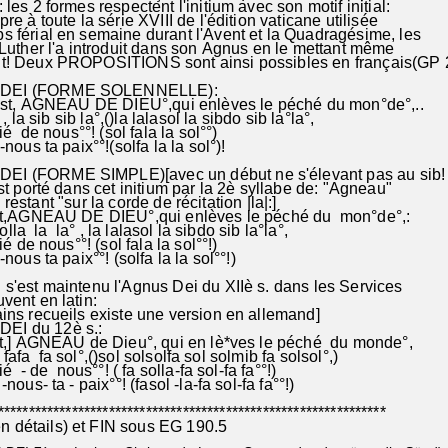
es 2 formes respectent l'initium avec son motif initial:
e à toute la série XVIII de l'édition vaticane utilisée
 férial en semaine durant l'Avent et la Quadragésime, les
Luther l'a introduit dans son Agnus en le mettant même
! Deux PROPOSITIONS sont ainsi possibles en français(GP
NUS DEI (FORME SOLENNELLE):
t, AGNEAU DE DIEU°,qui enlèves le péché du mon°de°,..
la sib sib la°,()la lalasol la sibdo sib la°la°,
 de nous°°! (sol fala la sol°°)
s ta paix°°!(solfa la la sol°)!
EI (FORME SIMPLE)[avec un début ne s'élevant pas au sib!
 porté dans cet initium par la 2è syllabe de: "Agneau"
sur la corde de récitation |la|:]
,AGNEAU DE DIEU°,qui enlèves le péché du mon°de°,:
olla la la° , la lalasol la sibdo sib la°la°,
 de nous°°! (sol fala la sol°°!)
 ta paix°°! (solfa la la sol°°!)
s'est maintenu l'Agnus Dei du XIIè s. dans les Services
nt en latin:
 recueils existe une version en allemand]
 DEI du 12è s.:
,] AGNEAU de Dieu°, qui en lè*ves le péché du monde°,
 fafa fa sol°,()sol solsolfa sol solmib fa solsol°,)
- de nous°°! ( fa solla-fa sol-fa fa°°!)
s- ta - paix°°! (fasol -la-fa sol-fa fa°°!)
***************************************************************
n détails) et FIN sous EG 190.5