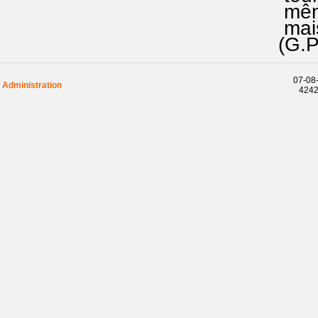
même:"a
mais qu
(G.P.2
07-08-
Administration
42421