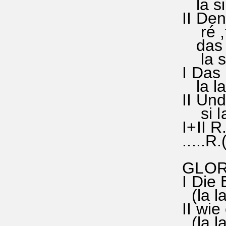
la sido
II Den
ré ,fa#
das du
la s
I Das L
la la (
II Und
si la 
I+II R. 
.....R.
GLOR
I Die 
(la lal
II wie 
(la la(