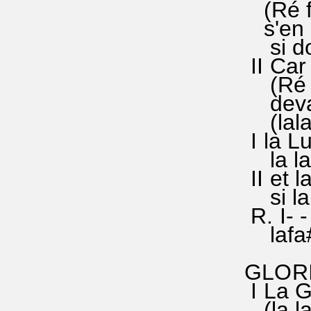
(Ré fa#
s'en al
si do#r
II Car
(Ré fa#
devant
(lala 
I la Lu
la lala
II et l
si la 
R. I- - 
lafa#r
GLORIA
I La GL
(la la