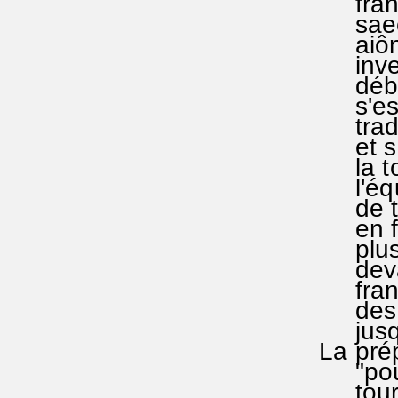
françai
saeculo
aiônas 
investi
début o
s'est i
traduct
et s'ét
la tour
l'équiv
de tous
en fran
plus as
devant 
français
des siè
jusque 
La prépo
"pour"(
tournu-r