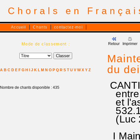
Chorals en França
Accueil
Chants
contactez-moi
Mode de classement :
Retour
Imprimer
Mainte
du de
A
B
C
D
E
F
G
H
I
J
K
L
M
N
O
P
Q
R
S
T
U
V
W
X
Y
Z
CANTIQ
Nombre de chants disponible : 435
entre 
et l'a
532.15
(Luc 2
I Maint