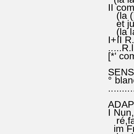
II com
(la ()r
et jus
(la las
I+II R.
.....R.
[*' co
SENS d
° blan
...........
ADAPTA
I Nun,H
ré,fa#s
im Fri