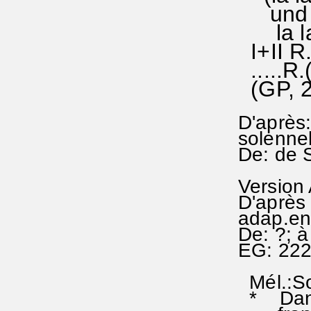
und bi
la la 
I+II R.
.....R.
(GP, 2
D'après:
solenne
De: de 
Version
D'après 
adap.en
De: ?; 
EG: 222
Mél.:S
* Dans c