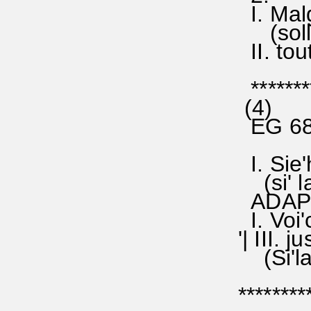
I. Malg
(solla 
II. tou
********
(4)
EG 685
I. Sie'h
(si' la'
ADAPT
I. Voi'c
'| III. 
(Si'la',
********