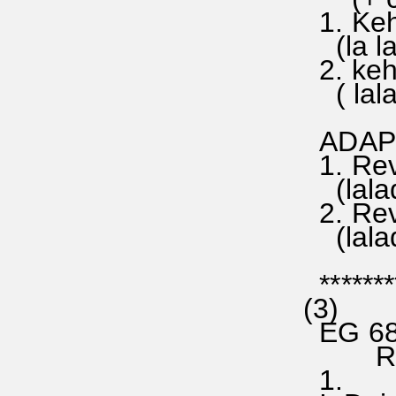
1. Kehr
(la la 
2. kehr
( lala 
ADAPTA
1. Reve
(lalado
2. Rev
(lalado
********
(3)
EG 683
REPON
1.