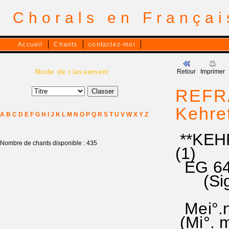
Chorals en França
Accueil
Chants
contactez-moi
Mode de classement :
Retour
Imprimer
REFRA
Kehre
A
B
C
D
E
F
G
H
I
J
K
L
M
N
O
P
Q
R
S
T
U
V
W
X
Y
Z
**KEHR
Nombre de chants disponible : 435
(1)
EG 64
(Signe
Mei°.ne
(Mi°. m