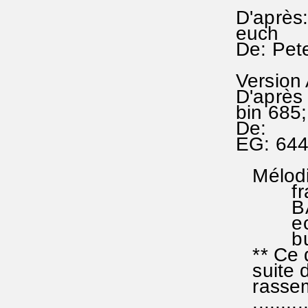
D'après
euch
De: Pet
Version
D'après 
bin 685;
De:
EG: 64
Mélodie
franco-
BADEN 
ecclési
but de
** Ce do
suite d
rassemb
...........