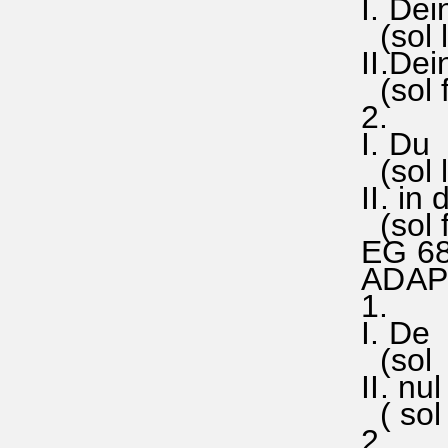
I. Dein
(sol la 
II.Dein
(sol f
2.
I. Du b
(sol la
II. in 
(sol fa
EG 68
ADAPT
1.
I. De D
(sol la
II. nul 
( sol f
2.