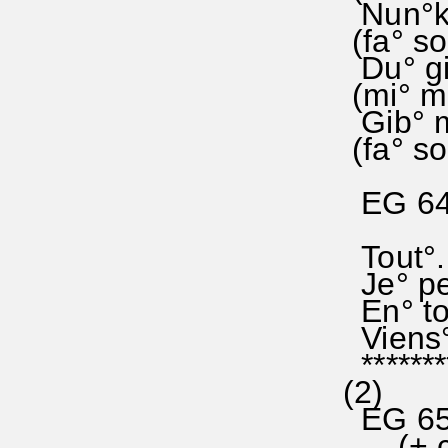
Nun°kan
(fa° so
Du° gib
(mi° mi
Gib° mi
(fa° sol
EG 644
Tout°. 
Je° pe
En° toi
Viens° 
********
(2)
EG 65O
(+ com