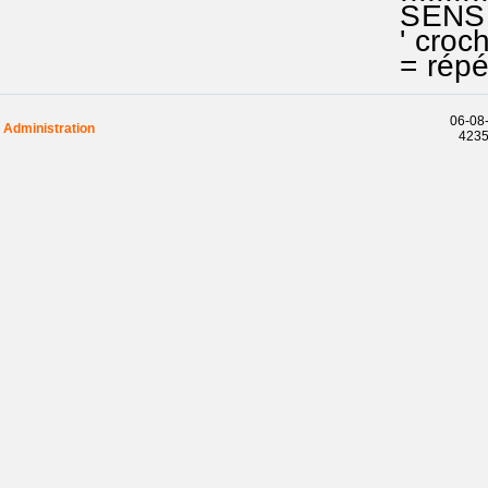
SENS d
' croche
= répéti
06-08-
Administration
42354