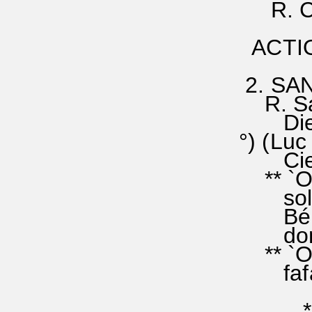
R. C'es
ACTION
avec 
2. SAN
R. Sain
Dieu d
°) 
Ciel et
** `O s
solsol.
Béni°
domi° m
** `Os
fafa°fa
*' Luc