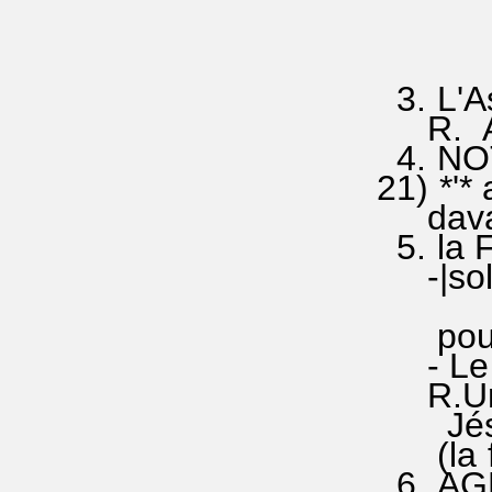
et pa
3è par
et da
3. L'A
R. A---
4. NOT
21) *'*
davant
5. la 
-|sol|
|( f
pour l
- Le Sa
R.Un se
Jésus l
(la fa 
6. AGN