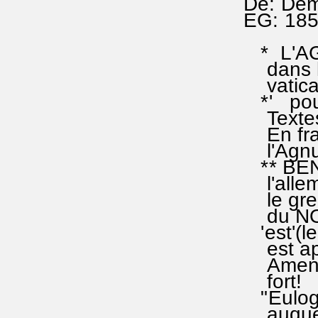
De: Dem
EG: 18
* L'AGN
dans l'
vatican
*' pour
Textes 
En fran
l'Agnus
** BENI 
l'allema
le grec(
du NOM 
'est'(le
est app
Amen!" 
fort!
"Eulogèt
auquel l