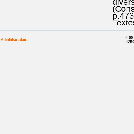
divers 
(Constit
p.473 
Textes 
09-08-
Administration
42506