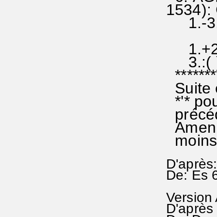
1534)
1.-3.:
(Sibla
1.+2.: 
3.:(
********
Suite 
*'* pou
précéda
Amen fi
moins i
D'après
De: Es 
Version
D'après 