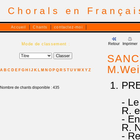
Chorals en França
Accueil
Chants
contactez-moi
Mode de classement :
Retour
Imprimer
SANCT
M.Wei
A
B
C
D
E
F
G
H
I
J
K
L
M
N
O
P
Q
R
S
T
U
V
W
X
Y
Z
1. PRE
Nombre de chants disponible : 435
cel
- Le Se
R. et a
- En ha
R. Nous
- Rendo