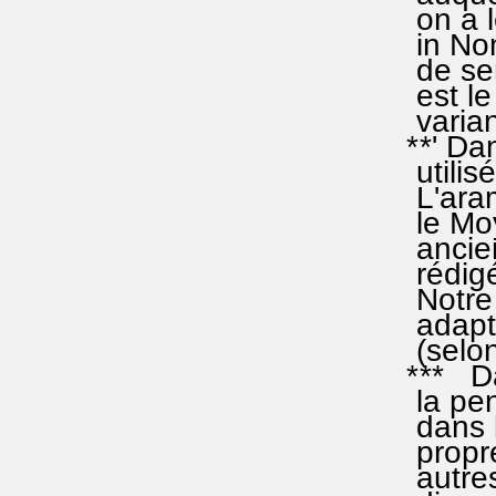
on a le
in Nomi
de sens 
est le "
variant
**' Dans
utilisé
L'aramé
le Moye
ancien 
rédigée
Notre E
adaptat
(selon 
*** Dan
la pensé
dans la 
propres
autres: