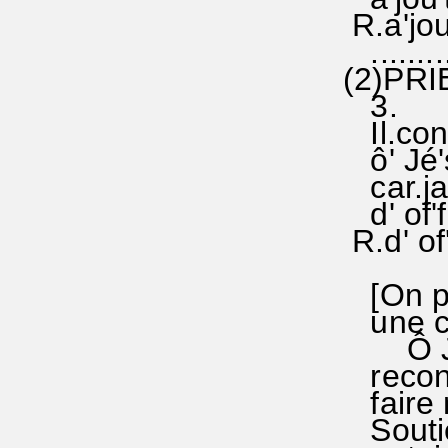
R.a'jou
..........
(2)PRI
3.
Il.con'
ô' Jé's
car.ja'
d' of'f
R.d' of'
[On pe
une co
Ô Jésu
reconn
faire n
Soutie