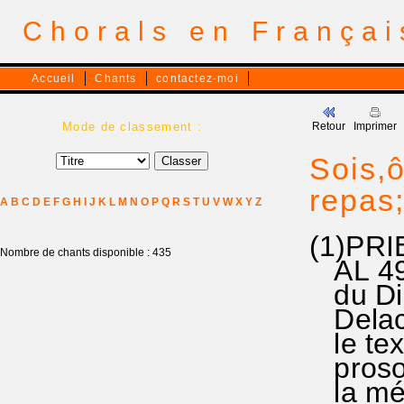
Chorals en França
Accueil
Chants
contactez-moi
Mode de classement :
Retour
Imprimer
Sois,ô
repas;
A
B
C
D
E
F
G
H
I
J
K
L
M
N
O
P
Q
R
S
T
U
V
W
X
Y
Z
(1)PRI
Nombre de chants disponible : 435
AL 49/
du Dim
Delach
le tex
prosod
la mél