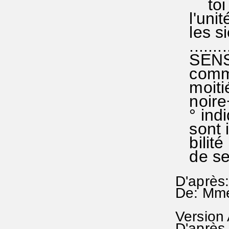
toi qu
l'unité
les si
..........
SENS 
comme 
moitié 
noire+
° indiq
sont in
bilité 
de se 
D'après: 
De: Mme 
Version
D'après 