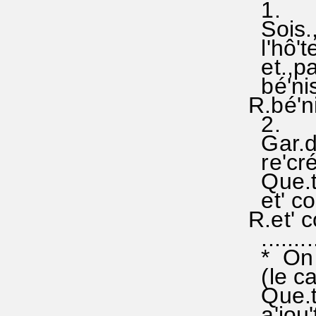
1.
Sois.,ô
l'hô'te
et.,par
bé'nis
R.bé'ni
2.
Gar.de'
re'cré'
Que.ton
et' com
R.et' c
..........
* On pe
(le ca
Que.ton
a'jou'