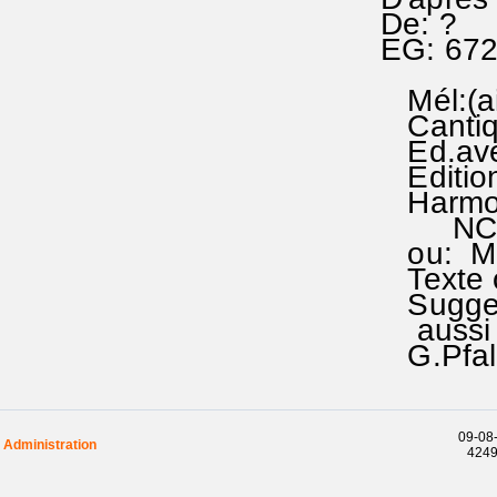
De: ?
EG: 67
Mél:(air
Cantiq
Ed.avec
Edition
Harmoni
NCTC 2
ou: Me
Texte o
Suggest
aussi ..
G.Pfalz
09-08-
Administration
42499