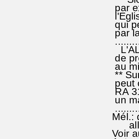
par ex
l'Egli
qui peu
par la
..........
L'ALTE
de pré
au mil
** Sur
peut c
RA 312
un ma
..........
Mél.: 
alle w
Voir a