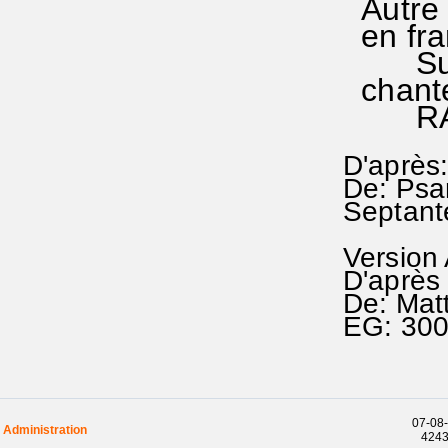
Autre 
en fra
Sur c
chante
RAf 3
D'après:
De: Psa
Septant
Version
D'après 
De: Mat
EG: 30
07-08-
Administration
42431