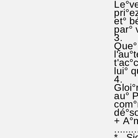
Le°vez 
pri°ez 
et° bé
par° v
3.
Que° d
l'au°te
t'ac°c
lui° q
4.
Gloi°re
au° Pèr
com°m
dé°sor
+ A°me
..........
* Sion