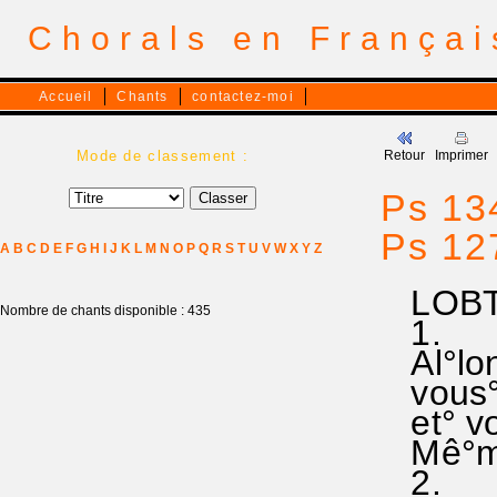
Chorals en França
Accueil
Chants
contactez-moi
Mode de classement :
Retour
Imprimer
Ps 134
Ps 127
A
B
C
D
E
F
G
H
I
J
K
L
M
N
O
P
Q
R
S
T
U
V
W
X
Y
Z
LOBT 
Nombre de chants disponible : 435
1.
Al°lon
vous° q
et° vo
Mê°me°
2.