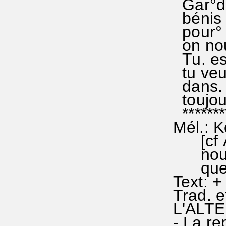
Gar°de
bénis 
pour° 
on nou
Tu. es
tu veu
dans. n
toujour
********
Mél.: 
[cf AL
nous b
que l'
Text: +
Trad. e
L'ALT
- La re