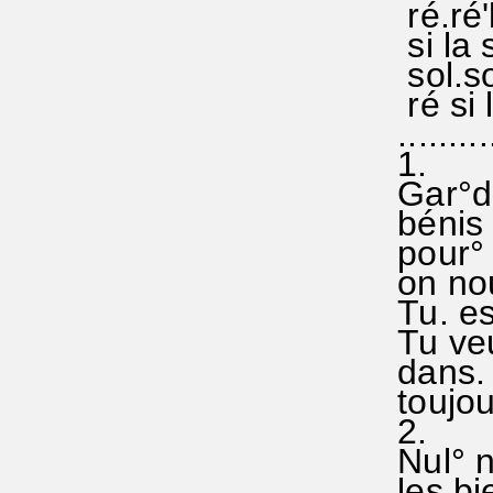
ré.ré'
si la s
sol.sol
ré si l
..........
1.
Gar°de
bénis -
pour° 
on nou
Tu. es
Tu veu
dans. n
toujour
2.
Nul° n
les bie