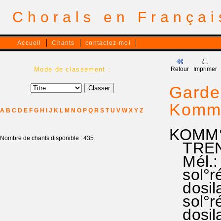
Chorals en França
Accueil
Chants
contactez-moi
Mode de classement :
Retour
Imprimer
Garde
Komm,
A
B
C
D
E
F
G
H
I
J
K
L
M
N
O
P
Q
R
S
T
U
V
W
X
Y
Z
KOMM°
Nombre de chants disponible : 435
TREN°
Mél.:
sol°ré°
dosila 
sol°ré
dosila 