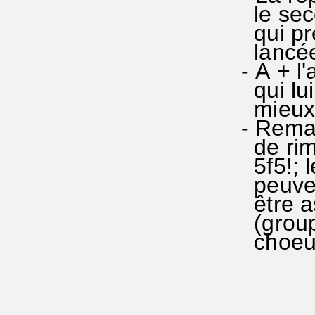
le seco
qui pre
lancée 
- A + l
qui lui
mieux e
- Remar
de rim
5f5!; l
peuven
être a
(group
choeur