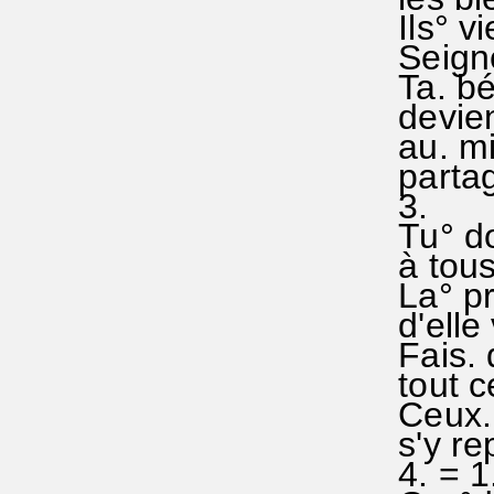
Ils° vi
Seigne
Ta. bé
devien
au. mi'
partag
3.
Tu° do
à tous 
La° pr
d'elle
Fais. 
tout ce
Ceux. q
s'y re
4. = 1.