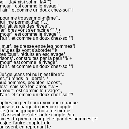
l°. ,fa#misi sol mi fa#°°)
mour°. est comme le rivage°,
'air°. et comme un doux chez-soi°°!
 pour me trouver moi-même°.,
qui me permet d'agir°.,/
ui fait surgir des rêves°.
ar°.bres vont s'enraciner°°;/ +
mour°. est comme le rivage°°,
'air°. et comme un doux chez-soi°°!
mur°. se dresse entre les hommes°!
a°.ges ils vont s'aborder°°!/
 tous°. réduits en esclavage°
ons°. construites par la peur°°!/ +
mour°.est comme le rivage°,
'air°. et comme un doux chez-soi°°!
°.ge ,sans toi nul n'est libre°.:
.,tu rends la liberté°.,/
 aux hommes, peuples, races°.,
s°. saisisse ton amour°.!/ +
amour°. est comme le rivage°.,
'air°. et comme un doux chez-soi°°!
.............................
phes,on peut concevoir pour chaque
rise en charge du premier couplet
ste (ou un groupe choral de même
 l'assemblée) de l'autre couplet;/ou:
mes du premier couplet et par des hommes [et
s]de l'autre couplet. etc.
nissent, en reprenant le