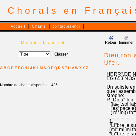
Chorals en França
Accueil
Chants
contactez-moi
Mode de classement :
Retour
Imprimer
Dieu,ton 
Ufer.
A
B
C
D
E
F
G
H
I
J
K
L
M
N
O
P
Q
R
S
T
U
V
W
X
Y
Z
HERR°,DEINE
EG 653 NOST
Nombre de chants disponible : 435
Un soliste en
que l'assembl
strophe:
R. Dieu°,ton 
(fa#°,sol la|so
l'es°pace et 
( ré°mi() fa# m
..............
1.
*Li°bre je suis
(mi° mi mi fa#
*Li°bre je sui