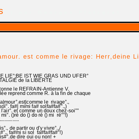
is
| par Georges Pfalzgraf
amour. est comme le rivage: Herr,deine Li
 LIE°;BE IST WIE GRAS UND UFER°
ALGIE de la LIBERTE
tonne le REFRAIN-Antienne V.
ée reprend comme R. à la fin de chaque
a|mour°.est|comme le rivage°.,
l°. fa#| mimi fa# solfa#fa#°.,)
l'air°. et comme un doux chez-soi°°
i°. ()ré do () do ré () mi ré°°!)
........................
°., de partir ou d'y vivre°.,/
°., fa#mi si sol fa#fa#fa#°!)
s#°.de dire oui ou non! +