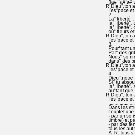
(fa#°fa#fa# so
R.Dieu°,ton a
l’es°pace et l
2.
La° liberté°.
la° liberté°. 
la° liberté°. q
où° fleurs et 
R.Dieu°,ton a
l'es°pace et l
3.
Pour°tant un 
Par° des grill
Nous° sommes
dans° des pris
R.Dieu°,ton a
l'es°pace et l
4.
Dieu°,notre Ju
Si° tu absous°
la° liberté°.
au°tant que le
R.Dieu°, ton 
l'es°pace et l
......................
Dans les stro
couplet une p
- par un soli
timbre) et par
- par des fem
tous les autre
A R. tous s'u