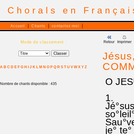
Chorals en França
Accueil
Chants
contactez-moi
Mode de classement :
Retour
Imprimer
Jésus
COMM
A
B
C
D
E
F
G
H
I
J
K
L
M
N
O
P
Q
R
S
T
U
V
W
X
Y
Z
O JES
Nombre de chants disponible : 435
1.
Jé°sus
so°leil
Sau°veu
je° te