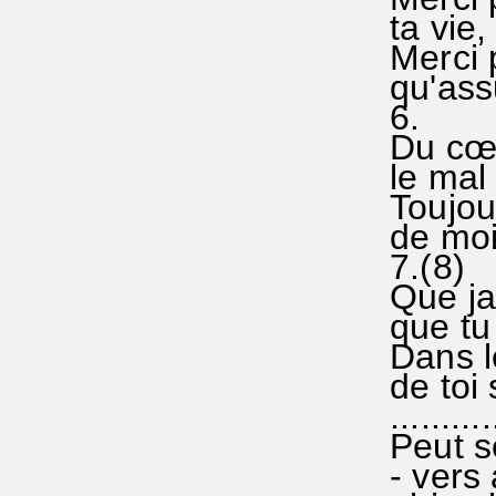
ta vie,
Merci 
qu'ass
6.
Du cœu
le mal 
Toujour
de moi
7.(8)
Que ja
que tu
Dans le
de toi 
...........
Peut se
- vers 