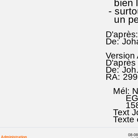
bien le
- surto
un peu
D'après
De: Joh
Version
D'après
De: Joh
RA: 299
Mél: Nu
EG 32O
1587;
Text Jo
Texte e
08-08
Administration