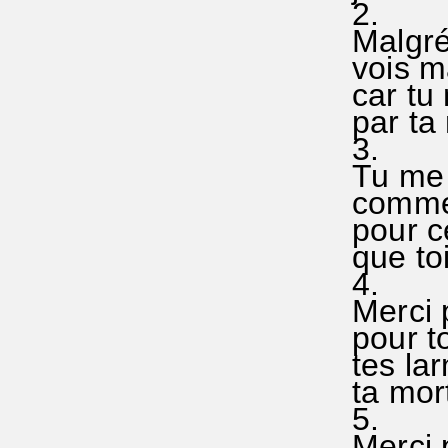
2.
Malgré
vois m
car tu 
par ta 
3.
Tu me 
commen
pour ce
que to
4.
Merci p
pour t
tes la
ta mort
5.
Merci p