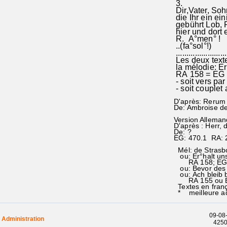
3.
Dir,Vater, So
die Ihr ein e
gebührt Lob, 
hier und dor
R. A°men° !
..(fa°sol°!)
........................
Les deux text
la mélodie: Er
RA 158 = EG
- soit vers par
- soit couplet 
D'après: Rerum 
De: Ambroise de
Version Alleman
D'après : Herr, d
De: ?
EG: 470.1 RA: 
Mél: de Strasb
ou: Er°halt uns
RA 158; EG 1
ou: Bevor des 
ou: Ach bleib be
RA 155 ou EG
Textes en franç
* meilleure ad
09-08-
Administration
42501