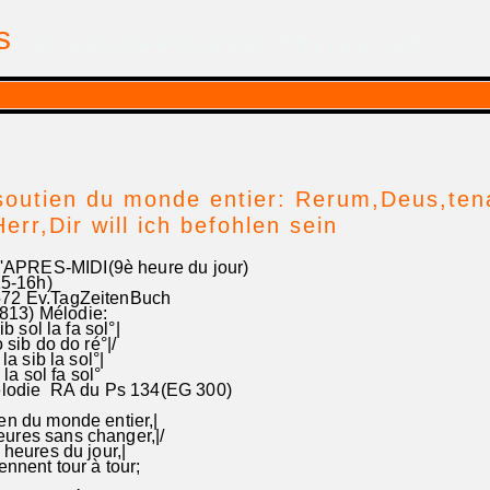
is
| par Georges Pfalzgraf
soutien du monde entier: Rerum,Deus,ten
rr,Dir will ich befohlen sein
PRES-MIDI(9è heure du jour)
6h)
572 Ev.TagZeitenBuch
813) Mélodie:
ib sol la fa sol°|
sib do do ré°|/
a sib la sol°|
la sol fa sol°
élodie RA du Ps 134(EG 300)
en du monde entier,|
ures sans changer,|/
 heures du jour,|
ennent tour à tour;