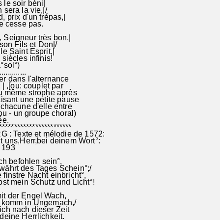
le soir béni|
sera la vie,|/
, prix d'un trépas,|
ne cesse pas.
 Seigneur très bon,|
 son Fils et Don|/
e Saint Esprit,|
siècles infinis!
°sol°)
.............
r dans l'alternance
| ,[ou: couplet par
u même strophe après
isant une petite pause
chacune d'elle entre
ou - un groupe choral)
ée.
************************
 Texte et mélodie de 1572:
t uns,Herr,bei deinem Wort°:
 193
ich befohlen sein°,
währt des Tages Schein°;/
finstre Nacht einbricht°,
bst mein Schutz und Licht°!
t der Engel Wach,
ht komm in Ungemach,/
ch nach dieser Zeit
 deine Herrlichkeit.