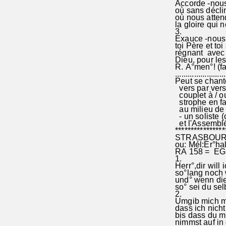
Accorde -nous 
où sans déclin 
où nous attend
la gloire qui 
3.
Exauce -nous,
toi Père et toi
régnant avec l
Dieu, pour les 
R. A°men°! (fa
........................
Peut se chante
vers par vers 
couplet à / o
strophe en fa
au milieu de 
- un soliste (
et l'Assembl
****************
STRASBOURG :
ou: Mél:Er°hal
RA 158 = EG
1.
Herr°,dir will 
so°lang noch 
und° wenn die 
so° sei du sel
2.
Umgib mich mi
dass ich nic
bis dass du mi
nimmst auf in