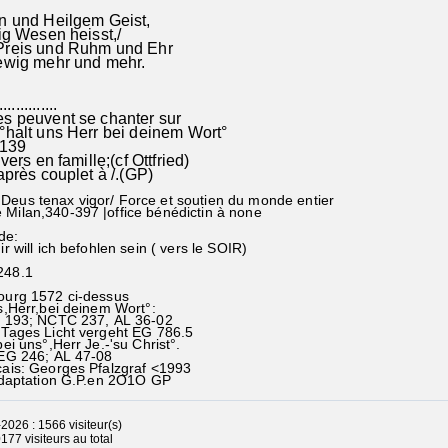
hn und Heilgem Geist,
inig Wesen heisst,/
Preis und Ruhm und Ehr
t ewig mehr und mehr.
..............
es peuvent se chanter sur
°halt uns Herr bei deinem Wort°
 139
 vers en famille;(cf Ottfried)
après couplet à /.(GP)
Deus tenax vigor/ Force et soutien du monde entier
 Milan,340-397 |office bénédictin à none
de:
ir will ich befohlen sein ( vers le SOIR)
248.1
ourg 1572 ci-dessus
,Herr,bei deinem Wort°:
93; NCTC 237, AL 36-02
Tages Licht vergeht EG 786.5
i uns°,Herr Je.-'su Christ°.
 246; AL 47-08
ais: Georges Pfalzgraf <1993
aptation G.P.en 2O1O GP
2026 : 1566 visiteur(s)
77 visiteurs au total